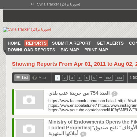
»
Syria Tracker (سوريا تراكر)
HOME
REPORTS
SUBMIT A REPORT
GET ALERTS
CO
DOWNLOAD REPORTS
BIG MAP
PRINT MAP
Showing Reports From
Apr 01, 2011 to Aug 02, 
…
List
Map
1-50
1
2
3
4
5
6
152
153
العدد 754 من جريدة عنب بلدي
0
https://www.facebook.com/enab.baladi https://twi
https://www.enabbaladi.net/ https://www.instagra
https://www.youtube.com/channel/UCfqSMELWF
Ministry of Endowments Opens the Fil
Looted Properties|“الأوقاف” تفتح صندوق
أملاكها المنهوبة
0