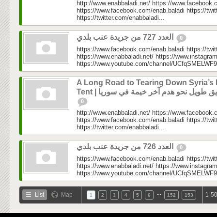
http://www.enabbaladi.net/ https://www.facebook.
https://www.facebook.com/enab.baladi https://twi
https://twitter.com/enabbaladi...
العدد 727 من جريدة عنب بلدي
0
https://www.facebook.com/enab.baladi https://twi
https://www.enabbaladi.net/ https://www.instagra
https://www.youtube.com/channel/UCfqSMELWF
A Long Road to Tearing Down Syria’s 
Tent |  طويل نحو هدم آخر خيمة في سوريا
0
http://www.enabbaladi.net/ https://www.facebook.
https://www.facebook.com/enab.baladi https://twi
https://twitter.com/enabbaladi...
العدد 726 من جريدة عنب بلدي
0
https://www.facebook.com/enab.baladi https://twi
https://www.enabbaladi.net/ https://www.instagra
https://www.youtube.com/channel/UCfqSMELWF
…
List
Map
1-50
1
2
3
4
5
6
152
153