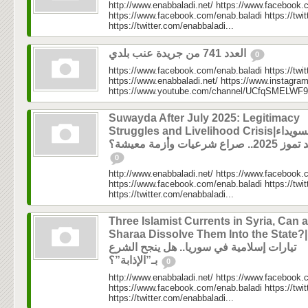
http://www.enabbaladi.net/ https://www.facebook.
https://www.facebook.com/enab.baladi https://twi
https://twitter.com/enabbaladi...
العدد 741 من جريدة عنب بلدي
0
https://www.facebook.com/enab.baladi https://twi
https://www.enabbaladi.net/ https://www.instagra
https://www.youtube.com/channel/UCfqSMELWF
Suwayda After July 2025: Legitimacy
Struggles and Livelihood Crisis|السويداء
202.. صراع شرعيات وأزمة معيشة؟
0
http://www.enabbaladi.net/ https://www.facebook.
https://www.facebook.com/enab.baladi https://twi
https://twitter.com/enabbaladi...
Three Islamist Currents in Syria, Can a
Sharaa Dissolve Them Into the State?|ثلاثة
تيارات إسلامية في سوريا.. هل ينجح الشرع
بـ”الإذابة”؟
0
http://www.enabbaladi.net/ https://www.facebook.
https://www.facebook.com/enab.baladi https://twi
https://twitter.com/enabbaladi...