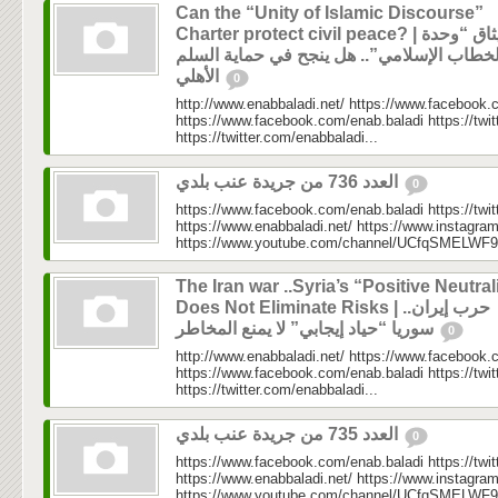
Can the “Unity of Islamic Discourse”
Charter protect civil peace? | ميثاق “وحدة
لخطاب الإسلامي”.. هل ينجح في حماية السلم
الأهلي
0
http://www.enabbaladi.net/ https://www.facebook.
https://www.facebook.com/enab.baladi https://twi
https://twitter.com/enabbaladi...
العدد 736 من جريدة عنب بلدي
0
https://www.facebook.com/enab.baladi https://twi
https://www.enabbaladi.net/ https://www.instagra
https://www.youtube.com/channel/UCfqSMELWF
The Iran war ..Syria’s “Positive Neutral
Does Not Eliminate Risks | حرب إيران..
سوريا “حياد إيجابي” لا يمنع المخاطر
0
http://www.enabbaladi.net/ https://www.facebook.
https://www.facebook.com/enab.baladi https://twi
https://twitter.com/enabbaladi...
العدد 735 من جريدة عنب بلدي
0
https://www.facebook.com/enab.baladi https://twi
https://www.enabbaladi.net/ https://www.instagra
https://www.youtube.com/channel/UCfqSMELWF