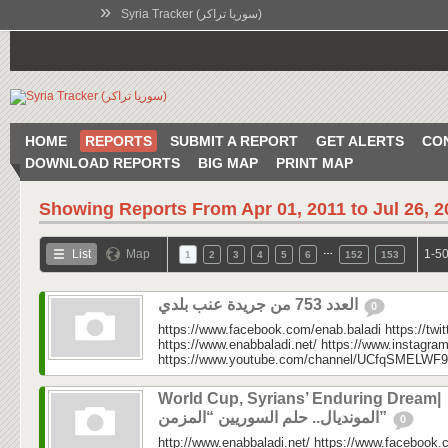
»
Syria Tracker (سوريا تراكر)
HOME
REPORTS
SUBMIT A REPORT
GET ALERTS
CO
DOWNLOAD REPORTS
BIG MAP
PRINT MAP
Showing Reports From
Apr 01, 2011 to Jul 26, 
…
List
Map
1-50
1
2
3
4
5
6
152
153
العدد 753 من جريدة عنب بلدي
0
https://www.facebook.com/enab.baladi https://twi
https://www.enabbaladi.net/ https://www.instagra
https://www.youtube.com/channel/UCfqSMELWF
World Cup, Syrians’ Enduring Dream|
المونديال.. حلم السوريين “المزمن”
0
http://www.enabbaladi.net/ https://www.facebook.