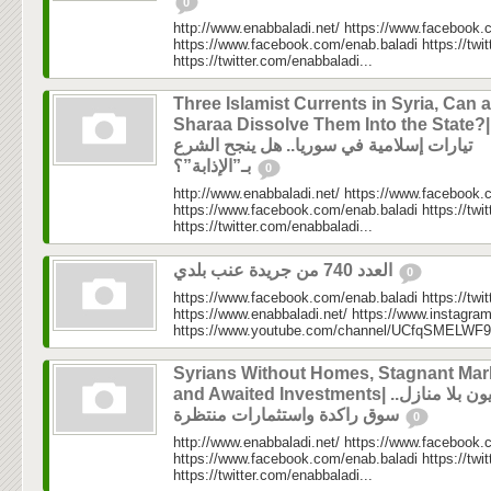
0
http://www.enabbaladi.net/ https://www.facebook.
https://www.facebook.com/enab.baladi https://twi
https://twitter.com/enabbaladi...
Three Islamist Currents in Syria, Can a
Sharaa Dissolve Them Into the State?|ثلاثة
تيارات إسلامية في سوريا.. هل ينجح الشرع
بـ”الإذابة”؟
0
http://www.enabbaladi.net/ https://www.facebook.
https://www.facebook.com/enab.baladi https://twi
https://twitter.com/enabbaladi...
العدد 740 من جريدة عنب بلدي
0
https://www.facebook.com/enab.baladi https://twi
https://www.enabbaladi.net/ https://www.instagra
https://www.youtube.com/channel/UCfqSMELWF
Syrians Without Homes, Stagnant Mar
and Awaited Investments| سوريون بلا منازل..
سوق راكدة واستثمارات منتظرة
0
http://www.enabbaladi.net/ https://www.facebook.
https://www.facebook.com/enab.baladi https://twi
https://twitter.com/enabbaladi...