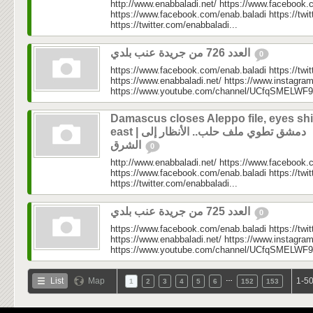
http://www.enabbaladi.net/ https://www.facebook.
https://www.facebook.com/enab.baladi https://twi
https://twitter.com/enabbaladi...
العدد 726 من جريدة عنب بلدي
0
https://www.facebook.com/enab.baladi https://twi
https://www.enabbaladi.net/ https://www.instagra
https://www.youtube.com/channel/UCfqSMELWF
Damascus closes Aleppo file, eyes shi
east | دمشق تطوي ملف حلب.. الأنظار إلى
الشرق
0
http://www.enabbaladi.net/ https://www.facebook.
https://www.facebook.com/enab.baladi https://twi
https://twitter.com/enabbaladi...
العدد 725 من جريدة عنب بلدي
0
https://www.facebook.com/enab.baladi https://twi
https://www.enabbaladi.net/ https://www.instagra
https://www.youtube.com/channel/UCfqSMELWF
…
List
Map
1-50
1
2
3
4
5
6
152
153