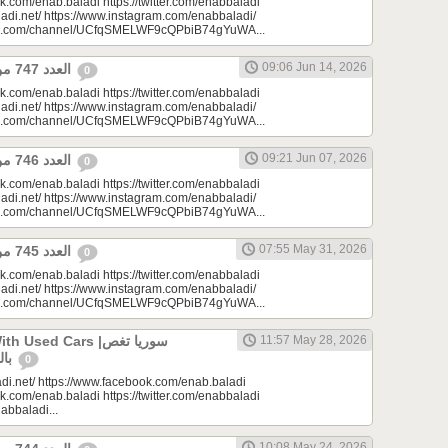
k.com/enab.baladi https://twitter.com/enabbaladi
adi.net/ https://www.instagram.com/enabbaladi/
be.com/channel/UCfqSMELWF9cQPbiB74gYuWA...
09:06 Jun 14, 2026
العدد 747 من جريدة عنب بلدي
0
k.com/enab.baladi https://twitter.com/enabbaladi
adi.net/ https://www.instagram.com/enabbaladi/
be.com/channel/UCfqSMELWF9cQPbiB74gYuWA...
09:21 Jun 07, 2026
العدد 746 من جريدة عنب بلدي
0
k.com/enab.baladi https://twitter.com/enabbaladi
adi.net/ https://www.instagram.com/enabbaladi/
be.com/channel/UCfqSMELWF9cQPbiB74gYuWA...
07:55 May 31, 2026
العدد 745 من جريدة عنب بلدي
0
k.com/enab.baladi https://twitter.com/enabbaladi
adi.net/ https://www.instagram.com/enabbaladi/
be.com/channel/UCfqSMELWF9cQPbiB74gYuWA...
sed Cars |سوريا تغص
11:57 May 28, 2026
بالسيارات المستعملة
0
di.net/ https://www.facebook.com/enab.baladi
k.com/enab.baladi https://twitter.com/enabbaladi
nabbaladi...
10:08 May 24, 2026