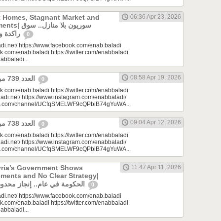
t Homes, Stagnant Market and
06:36 Apr 23, 2026
سوريون بلا من
راكدة واستثمارات منتظرة
0
di.net/ https://www.facebook.com/enab.baladi
k.com/enab.baladi https://twitter.com/enabbaladi
nabbaladi...
08:58 Apr 19, 2026
العدد 739 من جريدة عنب بلدي
0
k.com/enab.baladi https://twitter.com/enabbaladi
adi.net/ https://www.instagram.com/enabbaladi/
be.com/channel/UCfqSMELWF9cQPbiB74gYuWA...
09:04 Apr 12, 2026
العدد 738 من جريدة عنب بلدي
0
k.com/enab.baladi https://twitter.com/enabbaladi
adi.net/ https://www.instagram.com/enabbaladi/
be.com/channel/UCfqSMELWF9cQPbiB74gYuWA...
yria’s Government Shows
11:47 Apr 11, 2026
ments and No Clear Strategy|
الحكومة في عام.. إنجاز محدود واستراتيجية غائبة
0
di.net/ https://www.facebook.com/enab.baladi
k.com/enab.baladi https://twitter.com/enabbaladi
nabbaladi...