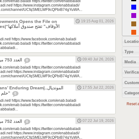
k.com/enab.baladi https://twitter.com/enabbaladi
adi.net/ https://www.instagram.com/enabbaladi/
be.com/channel/UCfqSMELWF9cQPbiB74gYuWA...
dowments Opens the File on
19:15 Aug 01, 2026
الأوقاف” 
di.net/ https://www.facebook.com/enab.baladi
Locatio
k.com/enab.baladi https://twitter.com/enabbaladi
nabbaladi...
Type
09:40 Jul 26, 2026
العدد 753 من جريدة عنب بلدي
0
Media
k.com/enab.baladi https://twitter.com/enabbaladi
adi.net/ https://www.instagram.com/enabbaladi/
Verifica
be.com/channel/UCfqSMELWF9cQPbiB74gYuWA...
Custom
 Enduring Dream|المونديال..
17:55 Jul 22, 2026
Categor
حلم السوريين “المزمن”
0
di.net/ https://www.facebook.com/enab.baladi
Reset al
k.com/enab.baladi https://twitter.com/enabbaladi
nabbaladi...
07:22 Jul 19, 2026
العدد 752 من جريدة عنب بلدي
0
k.com/enab.baladi https://twitter.com/enabbaladi
adi.net/ https://www.instagram.com/enabbaladi/
be.com/channel/UCfqSMELWF9cQPbiB74gYuWA...