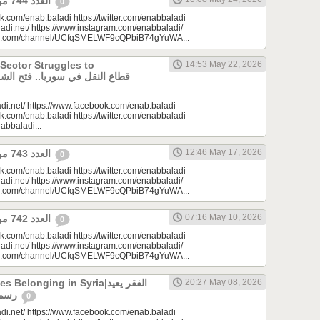
العدد 744 من جريدة عنب بلدي
0
k.com/enab.baladi https://twitter.com/enabbaladi
adi.net/ https://www.instagram.com/enabbaladi/
be.com/channel/UCfqSMELWF9cQPbiB74gYuWA...
 Sector Struggles to
14:53 May 22, 2026
di.net/ https://www.facebook.com/enab.baladi
k.com/enab.baladi https://twitter.com/enabbaladi
nabbaladi...
12:46 May 17, 2026
العدد 743 من جريدة عنب بلدي
0
k.com/enab.baladi https://twitter.com/enabbaladi
adi.net/ https://www.instagram.com/enabbaladi/
be.com/channel/UCfqSMELWF9cQPbiB74gYuWA...
07:16 May 10, 2026
العدد 742 من جريدة عنب بلدي
0
k.com/enab.baladi https://twitter.com/enabbaladi
adi.net/ https://www.instagram.com/enabbaladi/
be.com/channel/UCfqSMELWF9cQPbiB74gYuWA...
longing in Syria|الفقر يعيد
20:27 May 08, 2026
رسم الانتماء في سوريا
0
di.net/ https://www.facebook.com/enab.baladi