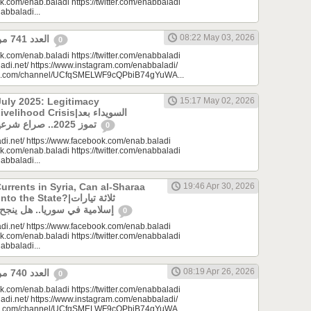
k.com/enab.baladi https://twitter.com/enabbaladi
nabbaladi...
08:22 May 03, 2026
العدد 741 من جريدة عنب بلدي
0
k.com/enab.baladi https://twitter.com/enabbaladi
adi.net/ https://www.instagram.com/enabbaladi/
be.com/channel/UCfqSMELWF9cQPbiB74gYuWA...
uly 2025: Legitimacy
15:17 May 02, 2026
ood Crisis|السويداء بعد
تموز 2025.. صراع شرعيات وأزمة معيشة؟
0
di.net/ https://www.facebook.com/enab.baladi
k.com/enab.baladi https://twitter.com/enabbaladi
nabbaladi...
urrents in Syria, Can al-Sharaa
19:46 Apr 30, 2026
e State?|ثلاثة تيارات
إسلامية في سوريا.. هل ينجح الشرع بـ”الإذابة”؟
0
di.net/ https://www.facebook.com/enab.baladi
k.com/enab.baladi https://twitter.com/enabbaladi
nabbaladi...
08:19 Apr 26, 2026
العدد 740 من جريدة عنب بلدي
0
k.com/enab.baladi https://twitter.com/enabbaladi
adi.net/ https://www.instagram.com/enabbaladi/
be.com/channel/UCfqSMELWF9cQPbiB74gYuWA...