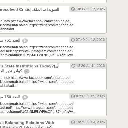
 Crisis|السويداء.. الملف
10:35 Jul 17, 2026
di.net/ https://www.facebook.com/enab.baladi
k.com/enab.baladi https://twitter.com/enabbaladi
nabbaladi...
07:49 Jul 12, 2026
العدد 751 من جريدة عنب بلدي
0
k.com/enab.baladi https://twitter.com/enabbaladi
adi.net/ https://www.instagram.com/enabbaladi/
be.com/channel/UCfqSMELWF9cQPbiB74gYuWA...
 State Institutions Today?|أي
13:26 Jul 11, 2026
كوادر تدير الدولة السورية اليوم؟
0
di.net/ https://www.facebook.com/enab.baladi
k.com/enab.baladi https://twitter.com/enabbaladi
nabbaladi...
07:37 Jul 05, 2026
العدد 750 من جريدة عنب بلدي
0
k.com/enab.baladi https://twitter.com/enabbaladi
adi.net/ https://www.instagram.com/enabbaladi/
be.com/channel/UCfqSMELWF9cQPbiB74gYuWA...
s Balancing Relations With
18:24 Jul 04, 2026
?|كيف توازن دمشق