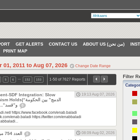
PORT
GET ALERTS
CONTACT US
ABOUT US (من نحن)
PRINT MAP
r 01, 2011 to Aug 07, 2026
Change Date Range
Filter 
…
1-50 of 7627 Reports
5
6
152
153
Catego
ent-SDF Integration: Slow
19:13 Aug 07, 2026
“الدمج” بين الحكومة
و”قسد”.. بطء لا يبدد التفاؤل
0
di.net/ https://www.facebook.com/enab.baladi
k.com/enab.baladi https://twitter.com/enabbaladi
nabbaladi...
08:09 Aug 02, 2026
العدد 754 من جريدة عنب بلدي
0