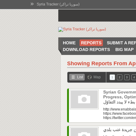
»
Syria Tracker (سوريا تراكر)
HOME
REPORTS
SUBMIT A RE
DOWNLOAD REPORTS
BIG MAP
Showing Reports From
Ap
List
Map
1
2
3
4
Syrian Governm
Progress, Optimism Holds|
http://www.enabbala
https://www.faceboo
https://twitter.com/e