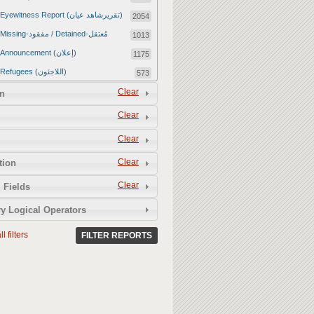
Eyewitness Report (تقريرشاهد عيان)
2054
Missing-مفقود / Detained-مُعتقل
1013
Announcement (إعلان)
1175
Refugees (اللاجئون)
573
Article (مقالة)
Clear
1672
n
Food Tampering (عّبّث بالغذاء)
2
Clear
Revenge Killings (القتل بدافع الانتقام)
11
Clear
Twitter Report (تقرير تويتر)
2651
Clear
tion
Water Tampering (عّبّث بالمياه)
2
Clear
Rape (اغتصاب)
 Fields
13
Relief Aid (مساعدات الإغاثة)
210
y Logical Operators
l filters
FILTER REPORTS