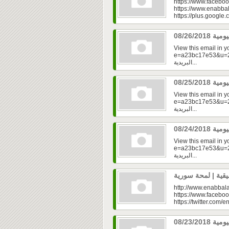
https://www.faceboo
https://www.enabbal
https://plus.googl
View this email in 
e=a23bc17e53&u=2fd
البريدية...
View this email in 
e=a23bc17e53&u=2f
البريدية...
View this email in 
e=a23bc17e53&u=2fd
البريدية...
http://www.enabbala
https://www.faceboo
https://twitter.com/e