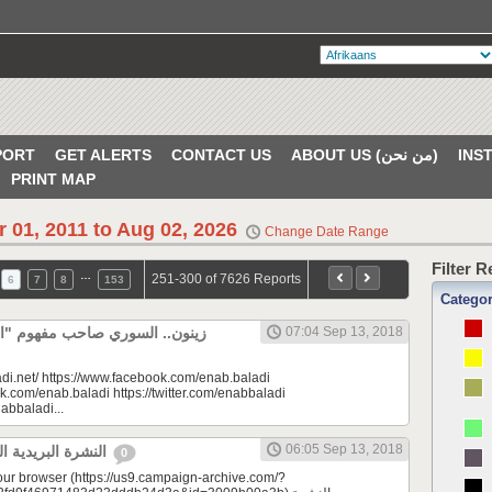
PORT
GET ALERTS
CONTACT US
ABOUT US (من نحن)
PRINT MAP
r 01, 2011 to Aug 02, 2026
Change Date Range
Filter 
…
251-300 of 7626 Reports
6
7
8
153
Catego
زينون.. السوري صاحب مفهوم "" |
07:04 Sep 13, 2018
di.net/ https://www.facebook.com/enab.baladi
k.com/enab.baladi https://twitter.com/enabbaladi
nabbaladi...
06:05 Sep 13, 2018
النشرة البريدية اليومية 09/13/2018
0
your browser (https://us9.campaign-archive.com/?