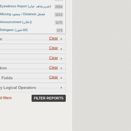
Eyewitness Report (تقريرشاهد عيان)
2054
Missing-مفقود / Detained-مُعتقل
1013
Announcement (إعلان)
1175
Refugees (اللاجئون)
573
Article (مقالة)
Clear
1672
n
Food Tampering (عّبّث بالغذاء)
2
Clear
Revenge Killings (القتل بدافع الانتقام)
11
Clear
Twitter Report (تقرير تويتر)
2650
Clear
tion
Water Tampering (عّبّث بالمياه)
2
Clear
Rape (اغتصاب)
 Fields
13
Relief Aid (مساعدات الإغاثة)
210
y Logical Operators
l filters
FILTER REPORTS