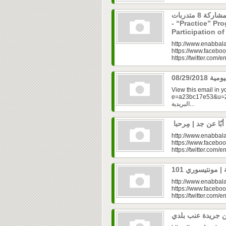
برنامج “مارس” ينطلق بمشاركة 8 متدربات
- “Practice” Pr
Participation 
http://www.enabbala
https://www.faceboo
https://twitter.com/e
View this email in 
e=a23bc17e53&u=2fd
البريدية...
http://www.enabbala
https://www.faceboo
https://twitter.com/e
http://www.enabbala
https://www.faceboo
https://twitter.com/e