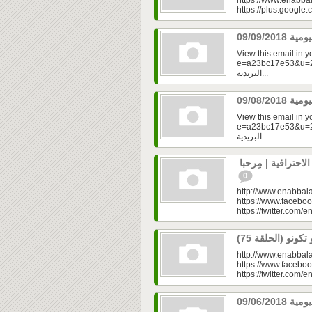
https://www.enabbal
https://plus.googl
View this email in 
e=a23bc17e53&u=2fd
البريدية...
View this email in 
e=a23bc17e53&u=2fd
البريدية...
حترافية | مِرحبا
0
http://www.enabbala
https://www.faceboo
https://twitter.com/e
http://www.enabbala
https://www.faceboo
https://twitter.com/e