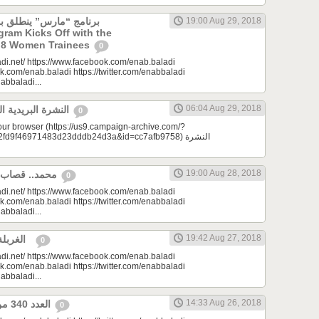
19:00 Aug 29, 2018
ogram Kicks Off with the
of 8 Women Trainees
0
di.net/ https://www.facebook.com/enab.baladi
k.com/enab.baladi https://twitter.com/enabbaladi
nabbaladi...
06:04 Aug 29, 2018
النشرة البريدية اليومية 08/29/2018
0
your browser (https://us9.campaign-archive.com/?
9f46971483d23dddb24d3a&id=cc7afb9758) النشرة
19:00 Aug 28, 2018
محمد.. قصاب أبًا عن جد | مِرحبا
0
di.net/ https://www.facebook.com/enab.baladi
k.com/enab.baladi https://twitter.com/enabbaladi
nabbaladi...
19:42 Aug 27, 2018
الغربلة | مونتيسوري 101
0
di.net/ https://www.facebook.com/enab.baladi
k.com/enab.baladi https://twitter.com/enabbaladi
nabbaladi...
14:33 Aug 26, 2018
العدد 340 من جريدة عنب بلدي
0