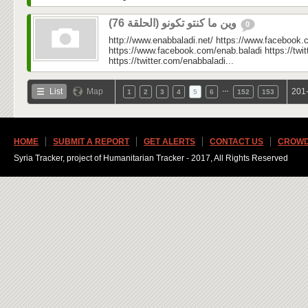
وين ما كنتو تكونو (الحلقة 76)
0
http://www.enabbaladi.net/ https://www.facebook.
https://www.facebook.com/enab.baladi https://twi
https://twitter.com/enabbaladi...
…
List
Map
201-
1
2
3
4
5
6
152
153
HOME
SUBMIT A REPORT
GET ALERTS
CONTACT US
CROWD
Syria Tracker, project of Humanitarian Tracker - 2017, All Rights Reserved