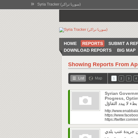
»
Syria Tracker (سوريا تراكر)
HOME
REPORTS
SUBMIT A RE
DOWNLOAD REPORTS
BIG MAP
Showing Reports From
Ap
List
Map
1
2
3
4
Syrian Governm
Progress, Optimism Holds|
http://www.enabbala
https://www.faceboo
https://twitter.com/e