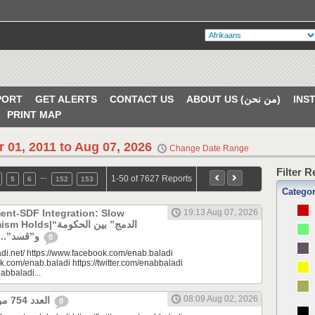
PORT
GET ALERTS
CONTACT US
ABOUT US (من نحن)
PRINT MAP
r 01, 2011 to Aug 07, 2026
Change Date Range
Filter 
…
1-50 of 7627 Reports
5
6
152
153
Catego
ent-SDF Integration: Slow
19:13 Aug 07, 2026
“الدمج” بين الحكومة
و”قسد”.. بطء لا يبدد التفاؤل
0
di.net/ https://www.facebook.com/enab.baladi
k.com/enab.baladi https://twitter.com/enabbaladi
nabbaladi...
08:09 Aug 02, 2026
العدد 754 من جريدة عنب بلدي
0