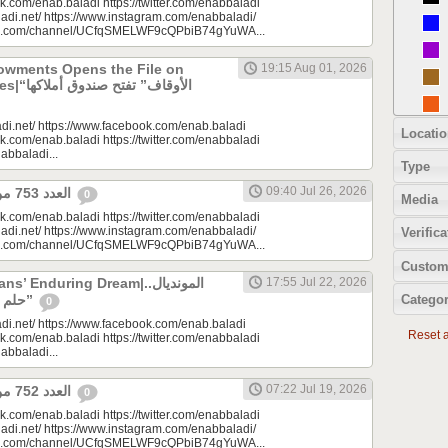
k.com/enab.baladi https://twitter.com/enabbaladi
adi.net/ https://www.instagram.com/enabbaladi/
be.com/channel/UCfqSMELWF9cQPbiB74gYuWA...
dowments Opens the File on
19:15 Aug 01, 2026
الأوقاف” 
di.net/ https://www.facebook.com/enab.baladi
Locatio
k.com/enab.baladi https://twitter.com/enabbaladi
nabbaladi...
Type
09:40 Jul 26, 2026
العدد 753 من جريدة عنب بلدي
0
Media
k.com/enab.baladi https://twitter.com/enabbaladi
adi.net/ https://www.instagram.com/enabbaladi/
Verifica
be.com/channel/UCfqSMELWF9cQPbiB74gYuWA...
Custom
 Enduring Dream|المونديال..
17:55 Jul 22, 2026
Categor
حلم السوريين “المزمن”
0
di.net/ https://www.facebook.com/enab.baladi
Reset al
k.com/enab.baladi https://twitter.com/enabbaladi
nabbaladi...
07:22 Jul 19, 2026
العدد 752 من جريدة عنب بلدي
0
k.com/enab.baladi https://twitter.com/enabbaladi
adi.net/ https://www.instagram.com/enabbaladi/
be.com/channel/UCfqSMELWF9cQPbiB74gYuWA...