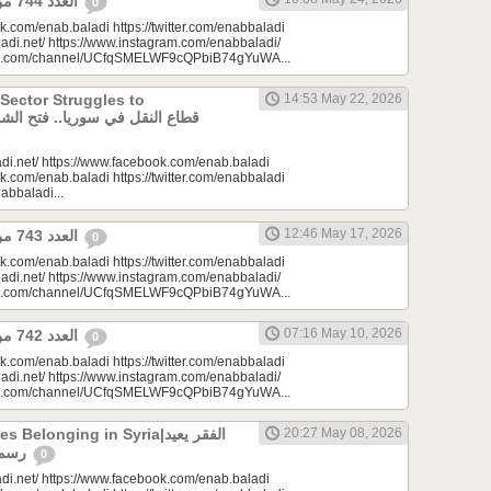
العدد 744 من جريدة عنب بلدي
0
k.com/enab.baladi https://twitter.com/enabbaladi
adi.net/ https://www.instagram.com/enabbaladi/
be.com/channel/UCfqSMELWF9cQPbiB74gYuWA...
 Sector Struggles to
14:53 May 22, 2026
di.net/ https://www.facebook.com/enab.baladi
k.com/enab.baladi https://twitter.com/enabbaladi
nabbaladi...
12:46 May 17, 2026
العدد 743 من جريدة عنب بلدي
0
k.com/enab.baladi https://twitter.com/enabbaladi
adi.net/ https://www.instagram.com/enabbaladi/
be.com/channel/UCfqSMELWF9cQPbiB74gYuWA...
07:16 May 10, 2026
العدد 742 من جريدة عنب بلدي
0
k.com/enab.baladi https://twitter.com/enabbaladi
adi.net/ https://www.instagram.com/enabbaladi/
be.com/channel/UCfqSMELWF9cQPbiB74gYuWA...
longing in Syria|الفقر يعيد
20:27 May 08, 2026
رسم الانتماء في سوريا
0
di.net/ https://www.facebook.com/enab.baladi