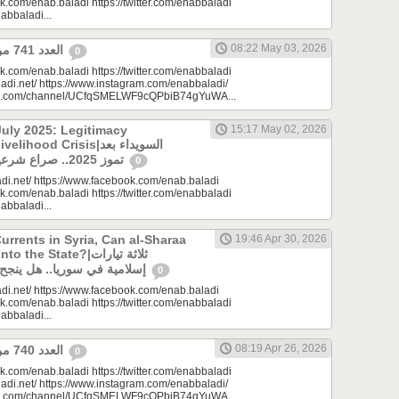
k.com/enab.baladi https://twitter.com/enabbaladi
nabbaladi...
08:22 May 03, 2026
العدد 741 من جريدة عنب بلدي
0
k.com/enab.baladi https://twitter.com/enabbaladi
adi.net/ https://www.instagram.com/enabbaladi/
be.com/channel/UCfqSMELWF9cQPbiB74gYuWA...
uly 2025: Legitimacy
15:17 May 02, 2026
ood Crisis|السويداء بعد
تموز 2025.. صراع شرعيات وأزمة معيشة؟
0
di.net/ https://www.facebook.com/enab.baladi
k.com/enab.baladi https://twitter.com/enabbaladi
nabbaladi...
urrents in Syria, Can al-Sharaa
19:46 Apr 30, 2026
e State?|ثلاثة تيارات
إسلامية في سوريا.. هل ينجح الشرع بـ”الإذابة”؟
0
di.net/ https://www.facebook.com/enab.baladi
k.com/enab.baladi https://twitter.com/enabbaladi
nabbaladi...
08:19 Apr 26, 2026
العدد 740 من جريدة عنب بلدي
0
k.com/enab.baladi https://twitter.com/enabbaladi
adi.net/ https://www.instagram.com/enabbaladi/
be.com/channel/UCfqSMELWF9cQPbiB74gYuWA...