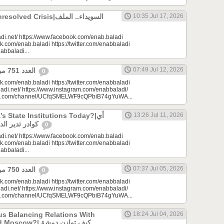
 Crisis|السويداء.. الملف
10:35 Jul 17, 2026
di.net/ https://www.facebook.com/enab.baladi
k.com/enab.baladi https://twitter.com/enabbaladi
nabbaladi...
07:49 Jul 12, 2026
العدد 751 من جريدة عنب بلدي
0
k.com/enab.baladi https://twitter.com/enabbaladi
adi.net/ https://www.instagram.com/enabbaladi/
be.com/channel/UCfqSMELWF9cQPbiB74gYuWA...
 State Institutions Today?|أي
13:26 Jul 11, 2026
كوادر تدير الدولة السورية اليوم؟
0
di.net/ https://www.facebook.com/enab.baladi
k.com/enab.baladi https://twitter.com/enabbaladi
nabbaladi...
07:37 Jul 05, 2026
العدد 750 من جريدة عنب بلدي
0
k.com/enab.baladi https://twitter.com/enabbaladi
adi.net/ https://www.instagram.com/enabbaladi/
be.com/channel/UCfqSMELWF9cQPbiB74gYuWA...
s Balancing Relations With
18:24 Jul 04, 2026
?|كيف توازن دمشق