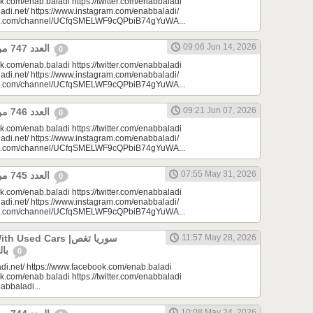
k.com/enab.baladi https://twitter.com/enabbaladi
adi.net/ https://www.instagram.com/enabbaladi/
be.com/channel/UCfqSMELWF9cQPbiB74gYuWA...
09:06 Jun 14, 2026
العدد 747 من جريدة عنب بلدي
0
k.com/enab.baladi https://twitter.com/enabbaladi
adi.net/ https://www.instagram.com/enabbaladi/
be.com/channel/UCfqSMELWF9cQPbiB74gYuWA...
09:21 Jun 07, 2026
العدد 746 من جريدة عنب بلدي
0
k.com/enab.baladi https://twitter.com/enabbaladi
adi.net/ https://www.instagram.com/enabbaladi/
be.com/channel/UCfqSMELWF9cQPbiB74gYuWA...
07:55 May 31, 2026
العدد 745 من جريدة عنب بلدي
0
k.com/enab.baladi https://twitter.com/enabbaladi
adi.net/ https://www.instagram.com/enabbaladi/
be.com/channel/UCfqSMELWF9cQPbiB74gYuWA...
sed Cars |سوريا تغص
11:57 May 28, 2026
بالسيارات المستعملة
0
di.net/ https://www.facebook.com/enab.baladi
k.com/enab.baladi https://twitter.com/enabbaladi
nabbaladi...
10:08 May 24, 2026