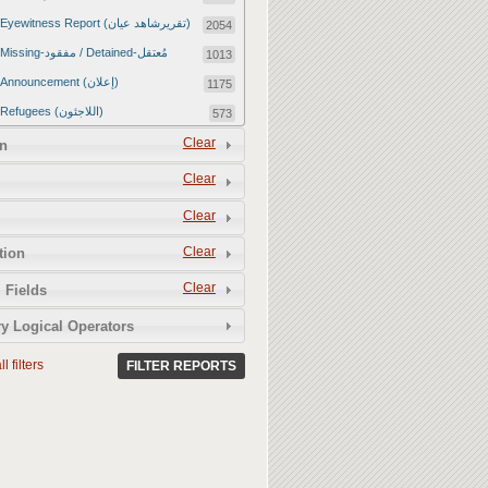
Eyewitness Report (تقريرشاهد عيان)
2054
Missing-مفقود / Detained-مُعتقل
1013
Announcement (إعلان)
1175
Refugees (اللاجئون)
573
Article (مقالة)
Clear
1672
n
Food Tampering (عّبّث بالغذاء)
2
Clear
Revenge Killings (القتل بدافع الانتقام)
11
Clear
Twitter Report (تقرير تويتر)
2651
Clear
tion
Water Tampering (عّبّث بالمياه)
2
Clear
Rape (اغتصاب)
 Fields
13
Relief Aid (مساعدات الإغاثة)
210
y Logical Operators
l filters
FILTER REPORTS