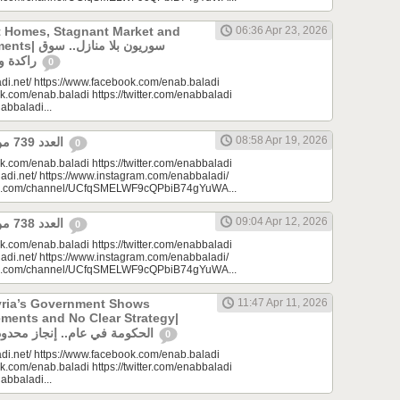
t Homes, Stagnant Market and
06:36 Apr 23, 2026
سوريون بلا من
راكدة واستثمارات منتظرة
0
di.net/ https://www.facebook.com/enab.baladi
k.com/enab.baladi https://twitter.com/enabbaladi
nabbaladi...
08:58 Apr 19, 2026
العدد 739 من جريدة عنب بلدي
0
k.com/enab.baladi https://twitter.com/enabbaladi
adi.net/ https://www.instagram.com/enabbaladi/
be.com/channel/UCfqSMELWF9cQPbiB74gYuWA...
09:04 Apr 12, 2026
العدد 738 من جريدة عنب بلدي
0
k.com/enab.baladi https://twitter.com/enabbaladi
adi.net/ https://www.instagram.com/enabbaladi/
be.com/channel/UCfqSMELWF9cQPbiB74gYuWA...
yria’s Government Shows
11:47 Apr 11, 2026
ments and No Clear Strategy|
الحكومة في عام.. إنجاز محدود واستراتيجية غائبة
0
di.net/ https://www.facebook.com/enab.baladi
k.com/enab.baladi https://twitter.com/enabbaladi
nabbaladi...