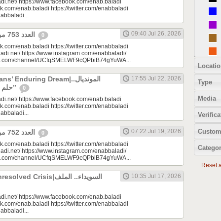
di.net/ https://www.facebook.com/enab.baladi
k.com/enab.baladi https://twitter.com/enabbaladi
nabbaladi...
09:40 Jul 26, 2026
العدد 753 من جريدة عنب بلدي
0
k.com/enab.baladi https://twitter.com/enabbaladi
adi.net/ https://www.instagram.com/enabbaladi/
be.com/channel/UCfqSMELWF9cQPbiB74gYuWA...
Locatio
 Enduring Dream|المونديال..
17:55 Jul 22, 2026
Type
حلم السوريين “المزمن”
0
Media
di.net/ https://www.facebook.com/enab.baladi
k.com/enab.baladi https://twitter.com/enabbaladi
nabbaladi...
Verifica
Custom
07:22 Jul 19, 2026
العدد 752 من جريدة عنب بلدي
0
k.com/enab.baladi https://twitter.com/enabbaladi
Categor
adi.net/ https://www.instagram.com/enabbaladi/
be.com/channel/UCfqSMELWF9cQPbiB74gYuWA...
Reset al
 Crisis|السويداء.. الملف
10:35 Jul 17, 2026
di.net/ https://www.facebook.com/enab.baladi
k.com/enab.baladi https://twitter.com/enabbaladi
nabbaladi...