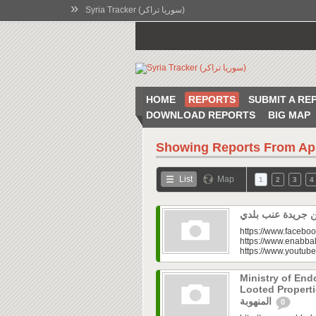
»
Syria Tracker (سوريا تراكر)
HOME
REPORTS
SUBMIT A RE
DOWNLOAD REPORTS
BIG MAP
Showing Reports From
Ap
List
Map
1
2
3
4
https://www.faceboo
https://www.enabbal
https://www.youtu
Ministry of En
Looted Properties|“تفتح صندوق أملاكها
المنهوبة
0