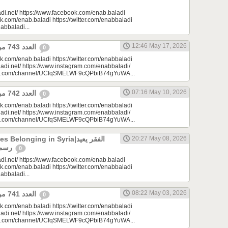
di.net/ https://www.facebook.com/enab.baladi
k.com/enab.baladi https://twitter.com/enabbaladi
nabbaladi...
12:46 May 17, 2026
العدد 743 من جريدة عنب بلدي
0
k.com/enab.baladi https://twitter.com/enabbaladi
adi.net/ https://www.instagram.com/enabbaladi/
be.com/channel/UCfqSMELWF9cQPbiB74gYuWA...
07:16 May 10, 2026
العدد 742 من جريدة عنب بلدي
0
k.com/enab.baladi https://twitter.com/enabbaladi
adi.net/ https://www.instagram.com/enabbaladi/
be.com/channel/UCfqSMELWF9cQPbiB74gYuWA...
longing in Syria|الفقر يعيد
20:27 May 08, 2026
رسم الانتماء في سوريا
0
di.net/ https://www.facebook.com/enab.baladi
k.com/enab.baladi https://twitter.com/enabbaladi
nabbaladi...
08:22 May 03, 2026
العدد 741 من جريدة عنب بلدي
0
k.com/enab.baladi https://twitter.com/enabbaladi
adi.net/ https://www.instagram.com/enabbaladi/
be.com/channel/UCfqSMELWF9cQPbiB74gYuWA...