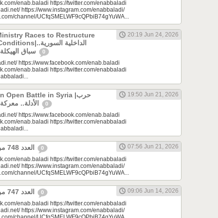
k.com/enab.baladi https://twitter.com/enabbaladi
adi.net/ https://www.instagram.com/enabbaladi/
be.com/channel/UCfqSMELWF9cQPbiB74gYuWA...
Ministry Races to Restructure
20:19 Jun 24, 2026
الداخلية السورية..
سباق الهيكلة في ظروف معقدة
0
di.net/ https://www.facebook.com/enab.baladi
k.com/enab.baladi https://twitter.com/enabbaladi
nabbaladi...
Open Battle in Syria |حرب
19:50 Jun 21, 2026
الأدلة.. معركة مفتوحة في سوريا
0
di.net/ https://www.facebook.com/enab.baladi
k.com/enab.baladi https://twitter.com/enabbaladi
nabbaladi...
07:56 Jun 21, 2026
العدد 748 من جريدة عنب بلدي
0
k.com/enab.baladi https://twitter.com/enabbaladi
adi.net/ https://www.instagram.com/enabbaladi/
be.com/channel/UCfqSMELWF9cQPbiB74gYuWA...
09:06 Jun 14, 2026
العدد 747 من جريدة عنب بلدي
0
k.com/enab.baladi https://twitter.com/enabbaladi
adi.net/ https://www.instagram.com/enabbaladi/
be.com/channel/UCfqSMELWF9cQPbiB74gYuWA...