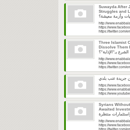
Suwayda After J
Struggles and Livelih
http://www.enabbala
https://www.faceboo
https://twitter.com/e
Three Islamist C
Dissolve Them Into th
http://www.enabbala
https://www.faceboo
https://twitter.com/e
https://www.faceboo
https://www.enabbal
https://www.youtu
Syrians Withou
Awaited Investments| ازل.. سوق
http://www.enabbala
https://www.faceboo
https://twitter.com/e