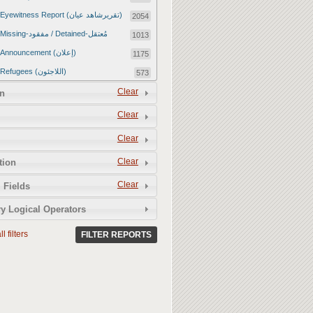
Eyewitness Report (تقريرشاهد عيان)
2054
Missing-مفقود / Detained-مُعتقل
1013
Announcement (إعلان)
1175
Refugees (اللاجئون)
573
Article (مقالة)
Clear
1672
n
Food Tampering (عّبّث بالغذاء)
2
Clear
Revenge Killings (القتل بدافع الانتقام)
11
Clear
Twitter Report (تقرير تويتر)
2650
Clear
tion
Water Tampering (عّبّث بالمياه)
2
Clear
Rape (اغتصاب)
 Fields
13
Relief Aid (مساعدات الإغاثة)
210
y Logical Operators
l filters
FILTER REPORTS