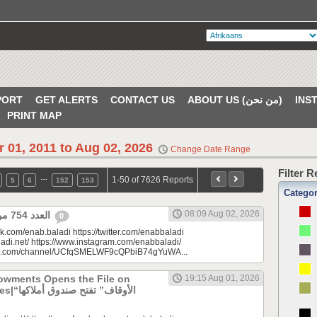
PORT
GET ALERTS
CONTACT US
ABOUT US (من نحن)
PRINT MAP
r 01, 2011 to Aug 02, 2026
Change Date Range
Filter 
…
1-50 of 7626 Reports
5
6
152
153
Catego
08:09 Aug 02, 2026
العدد 754 من جريدة عنب بلدي
0
k.com/enab.baladi https://twitter.com/enabbaladi
adi.net/ https://www.instagram.com/enabbaladi/
be.com/channel/UCfqSMELWF9cQPbiB74gYuWA...
dowments Opens the File on
19:15 Aug 01, 2026
الأوقاف” 