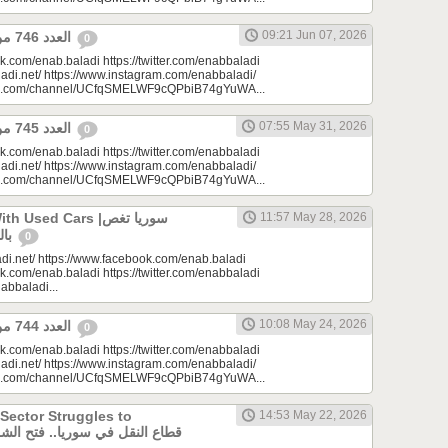
09:21 Jun 07, 2026
العدد 746 من جريدة عنب بلدي
0
k.com/enab.baladi https://twitter.com/enabbaladi
adi.net/ https://www.instagram.com/enabbaladi/
be.com/channel/UCfqSMELWF9cQPbiB74gYuWA...
07:55 May 31, 2026
العدد 745 من جريدة عنب بلدي
0
k.com/enab.baladi https://twitter.com/enabbaladi
adi.net/ https://www.instagram.com/enabbaladi/
be.com/channel/UCfqSMELWF9cQPbiB74gYuWA...
sed Cars |سوريا تغص
11:57 May 28, 2026
بالسيارات المستعملة
0
di.net/ https://www.facebook.com/enab.baladi
k.com/enab.baladi https://twitter.com/enabbaladi
nabbaladi...
10:08 May 24, 2026
العدد 744 من جريدة عنب بلدي
0
k.com/enab.baladi https://twitter.com/enabbaladi
adi.net/ https://www.instagram.com/enabbaladi/
be.com/channel/UCfqSMELWF9cQPbiB74gYuWA...
 Sector Struggles to
14:53 May 22, 2026