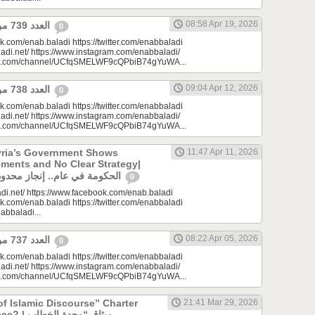
08:58 Apr 19, 2026
العدد 739 من جريدة عنب بلدي
0
k.com/enab.baladi https://twitter.com/enabbaladi
adi.net/ https://www.instagram.com/enabbaladi/
be.com/channel/UCfqSMELWF9cQPbiB74gYuWA...
09:04 Apr 12, 2026
العدد 738 من جريدة عنب بلدي
0
k.com/enab.baladi https://twitter.com/enabbaladi
adi.net/ https://www.instagram.com/enabbaladi/
be.com/channel/UCfqSMELWF9cQPbiB74gYuWA...
yria’s Government Shows
11:47 Apr 11, 2026
ments and No Clear Strategy|
الحكومة في عام.. إنجاز محدود واستراتيجية غائبة
0
di.net/ https://www.facebook.com/enab.baladi
k.com/enab.baladi https://twitter.com/enabbaladi
nabbaladi...
08:22 Apr 05, 2026
العدد 737 من جريدة عنب بلدي
0
k.com/enab.baladi https://twitter.com/enabbaladi
adi.net/ https://www.instagram.com/enabbaladi/
be.com/channel/UCfqSMELWF9cQPbiB74gYuWA...
of Islamic Discourse” Charter
21:41 Mar 29, 2026
ميثاق “وحدة