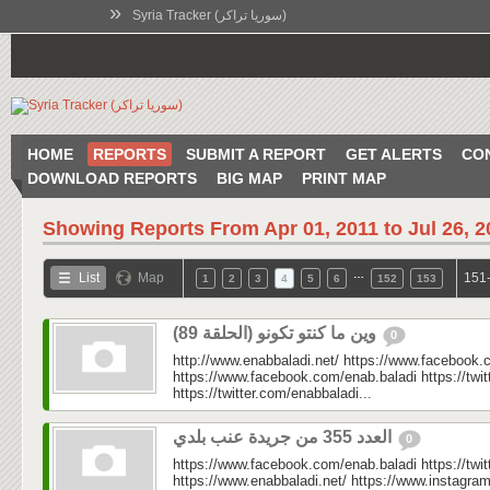
»
Syria Tracker (سوريا تراكر)
HOME
REPORTS
SUBMIT A REPORT
GET ALERTS
CO
DOWNLOAD REPORTS
BIG MAP
PRINT MAP
Showing Reports From
Apr 01, 2011 to Jul 26, 
…
List
Map
151-
1
2
3
4
5
6
152
153
وين ما كنتو تكونو (الحلقة 89)
0
http://www.enabbaladi.net/ https://www.facebook.
https://www.facebook.com/enab.baladi https://twi
https://twitter.com/enabbaladi...
العدد 355 من جريدة عنب بلدي
0
https://www.facebook.com/enab.baladi https://twi
https://www.enabbaladi.net/ https://www.instagra