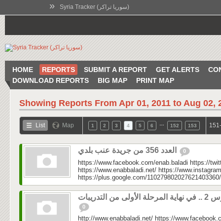
»
Syria Tracker (سوريا تراكر)
HOME
REPORTS
SUBMIT A REPORT
GET ALERTS
CO
DOWNLOAD REPORTS
BIG MAP
PRINT MAP
Showing Reports From
Apr 01, 2011 to Aug 02, 
…
List
Map
151-
1
2
3
4
5
6
152
153
العدد 356 من جريدة عنب بلدي
0
https://www.facebook.com/enab.baladi https://twi
https://www.enabbaladi.net/ https://www.instagra
https://plus.google.com/110279802027621403360/
مرحلة الأولى من التدريبات
0
http://www.enabbaladi.net/ https://www.facebook.