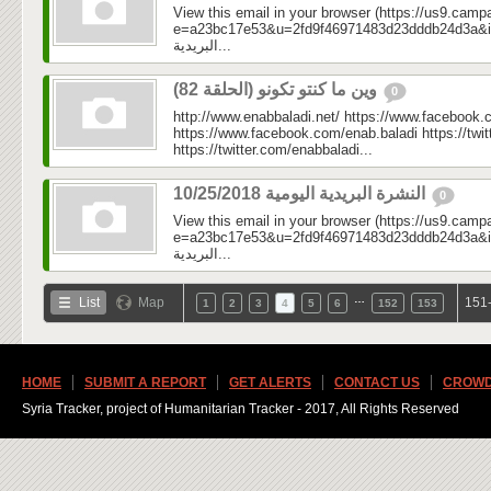
View this email in your browser (https://us9.camp
e=a23bc17e53&u=2fd9f46971483d23dddb24d3a&id=5a
البريدية...
وين ما كنتو تكونو (الحلقة 82)
0
http://www.enabbaladi.net/ https://www.facebook.
https://www.facebook.com/enab.baladi https://twi
https://twitter.com/enabbaladi...
النشرة البريدية اليومية 10/25/2018
0
View this email in your browser (https://us9.camp
e=a23bc17e53&u=2fd9f46971483d23dddb24d3a&id=cbe
البريدية...
…
List
Map
151-
1
2
3
4
5
6
152
153
HOME
SUBMIT A REPORT
GET ALERTS
CONTACT US
CROWD
Syria Tracker, project of Humanitarian Tracker - 2017, All Rights Reserved