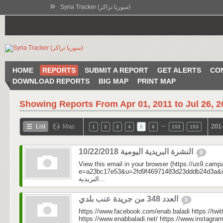
»
Syria Tracker (سوريا تراكر)
HOME
REPORTS
SUBMIT A REPORT
GET ALERTS
CO
DOWNLOAD REPORTS
BIG MAP
PRINT MAP
Showing Reports From
Apr 01, 2011 to Jul 26, 
…
List
Map
201-
1
2
3
4
5
6
152
153
النشرة البريدية اليومية 10/22/2018
0
View this email in your browser (https://us9.camp
e=a23bc17e53&u=2fd9f46971483d23dddb24d3a&id=8a
البريدية...
العدد 348 من جريدة عنب بلدي
0
https://www.facebook.com/enab.baladi https://twi
https://www.enabbaladi.net/ https://www.instagra