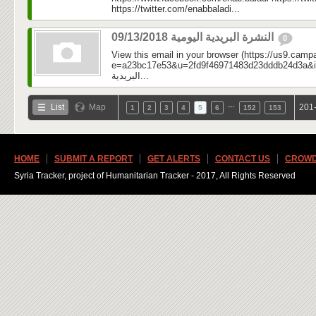
https://twitter.com/enabbaladi...
النشرة البريدية اليومية 09/13/2018
0
View this email in your browser (https://us9.camp
e=a23bc17e53&u=2fd9f46971483d23dddb24d3a&id=30
البريدية...
…
List
Map
201-
1
2
3
4
5
6
152
153
HOME
SUBMIT A REPORT
GET ALERTS
CONTACT US
CROWD
Syria Tracker, project of Humanitarian Tracker - 2017, All Rights Reserved