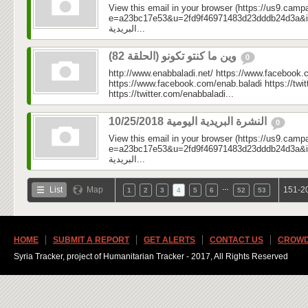
View this email in your browser (https://us9.camp
e=a23bc17e53&u=2fd9f46971483d23dddb24d3a&id=5a
البريدية...
وين ما كنتو تكونو (الحلقة 82)
0
http://www.enabbaladi.net/ https://www.facebook.
https://www.facebook.com/enab.baladi https://twi
https://twitter.com/enabbaladi...
النشرة البريدية اليومية 10/25/2018
0
View this email in your browser (https://us9.camp
e=a23bc17e53&u=2fd9f46971483d23dddb24d3a&id=cbe
البريدية...
…
List
Map
151-20
1
2
3
4
5
6
52
53
HOME
SUBMIT A REPORT
GET ALERTS
CONTACT US
CROWD
Syria Tracker, project of Humanitarian Tracker - 2017, All Rights Reserved