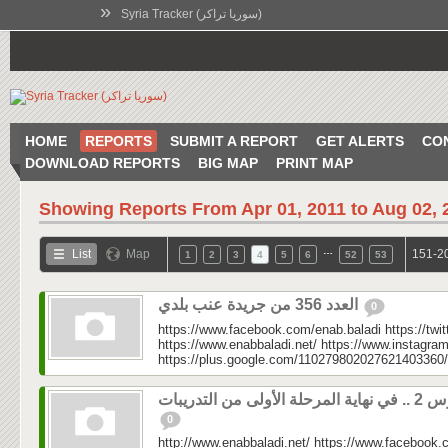
»
Syria Tracker (سوريا تراكر)
HOME
REPORTS
SUBMIT A REPORT
GET ALERTS
CO
DOWNLOAD REPORTS
BIG MAP
PRINT MAP
Showing Reports From
Apr 01, 2011 to Aug 02, 
…
List
Map
151-20
1
2
3
4
5
6
52
53
العدد 356 من جريدة عنب بلدي
0
https://www.facebook.com/enab.baladi https://twi
https://www.enabbaladi.net/ https://www.instagra
https://plus.google.com/110279802027621403360/
مرحلة الأولى من التدريبات
0
http://www.enabbaladi.net/ https://www.facebook.