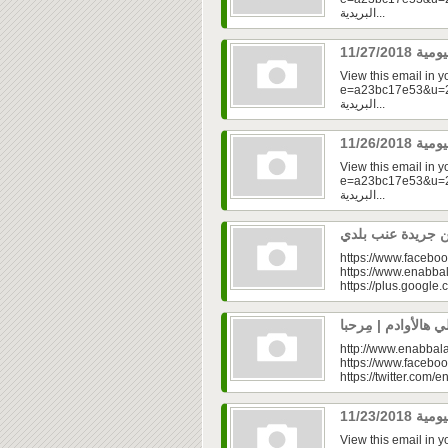
البريدية...
View this email in 
e=a23bc17e53&u=2fd
البريدية...
View this email in 
e=a23bc17e53&u=2fd
البريدية...
https://www.faceboo
https://www.enabbal
https://plus.googl
http://www.enabbala
https://www.faceboo
https://twitter.com/e
View this email in 