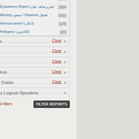
Eyewitness Report (تقريرشاهد عيان)
2054
Missing-مفقود / Detained-مُعتقل
1013
Announcement (إعلان)
1175
Refugees (اللاجئون)
573
Article (مقالة)
Clear
1672
n
Food Tampering (عّبّث بالغذاء)
2
Clear
Revenge Killings (القتل بدافع الانتقام)
11
Clear
Twitter Report (تقرير تويتر)
2651
Clear
tion
Water Tampering (عّبّث بالمياه)
2
Clear
Rape (اغتصاب)
 Fields
13
Relief Aid (مساعدات الإغاثة)
210
y Logical Operators
l filters
FILTER REPORTS