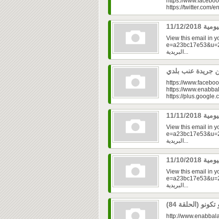
https://www.faceboo
https://twitter.com/e
View this email in 
e=a23bc17e53&u=2f
البريدية...
https://www.faceboo
https://www.enabbal
https://plus.googl
View this email in 
e=a23bc17e53&u=2fd
البريدية...
View this email in 
e=a23bc17e53&u=2fd
البريدية...
http://www.enabbala