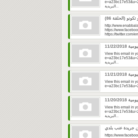
e=a23bc17e53&u=2f
البريدية...
http://www.enabbala
https://www.faceboo
https://twitter.com/e
View this email in 
e=a23bc17e53&u=2fd
البريدية...
View this email in 
View this email in 
e=a23bc17e53&u=2fd
البريدية...
https://www.faceboo