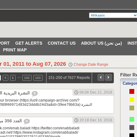
PORT
GET ALERTS
CONTACT US
ABOUT US (من نحن)
PRINT MAP
r 01, 2011 to Aug 07, 2026
Change Date Range
Filter 
…
151-200 of 7627 Reports
5
6
152
153
Catego
06:06 Dec 21, 2018
النشرة البريدية اليومية 12/21/2018
0
your browser (https://us9.campaign-archive.com/?
d9f46971483d23dddb24d3a&id=39ee79b63a) النشرة
20:18 Dec 16, 2018
العدد 356 من جريدة عنب بلدي
0
k.com/enab.baladi https://twitter.com/enabbaladi
adi.net/ https://www.instagram.com/enabbaladi/
e.com/110279802027621403360/posts...