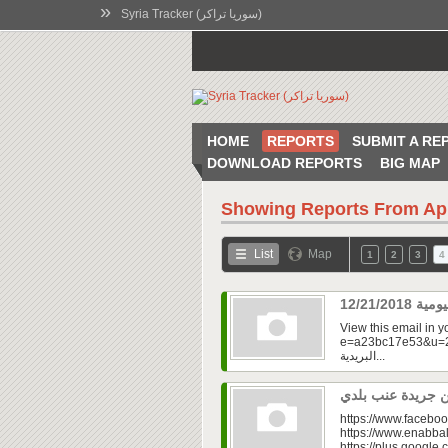
»
Syria Tracker (سوريا تراكر)
HOME
REPORTS
SUBMIT A RE
DOWNLOAD REPORTS
BIG MAP
Showing Reports From
Ap
List
Map
1
2
3
4
View this email in 
e=a23bc17e53&u=2f
البريدية...
https://www.faceboo
https://www.enabbal
https://plus.googl