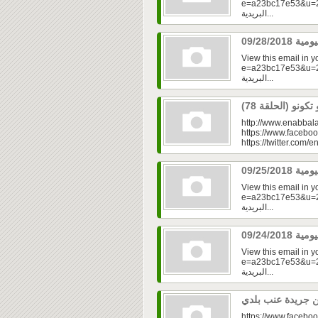
e=a23bc17e53&u=2fd
البريدية...
View this email in 
e=a23bc17e53&u=2f
البريدية...
http://www.enabbala
https://www.faceboo
https://twitter.com/e
View this email in 
e=a23bc17e53&u=2fd
البريدية...
View this email in 
e=a23bc17e53&u=2f
البريدية...
https://www.faceboo