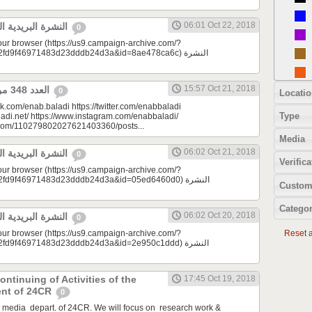
06:01 Oct 22, 2018
النشرة البريدية اليومية 10/22/2018
0
your browser (https://us9.campaign-archive.com/?
9f46971483d23dddb24d3a&id=8ae478ca6c) النشرة
15:57 Oct 21, 2018
العدد 348 من جريدة عنب بلدي
0
Locatio
k.com/enab.baladi https://twitter.com/enabbaladi
Type
adi.net/ https://www.instagram.com/enabbaladi/
e.com/110279802027621403360/posts...
Media
06:02 Oct 21, 2018
النشرة البريدية اليومية 10/21/2018
0
Verifica
your browser (https://us9.campaign-archive.com/?
d9f46971483d23dddb24d3a&id=05ed6460d0) النشرة
Custom
Categor
06:02 Oct 20, 2018
النشرة البريدية اليومية 10/20/2018
0
your browser (https://us9.campaign-archive.com/?
Reset al
d9f46971483d23dddb24d3a&id=2e950c1ddd) النشرة
ontinuing of Activities of the
17:45 Oct 19, 2018
ent of 24CR
0
e media depart. of 24CR. We will focus on research work &