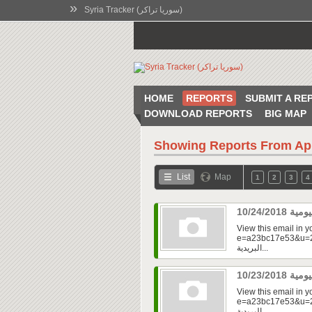
»
Syria Tracker (سوريا تراكر)
HOME
REPORTS
SUBMIT A RE
DOWNLOAD REPORTS
BIG MAP
Showing Reports From
Ap
List
Map
1
2
3
4
View this email in 
e=a23bc17e53&u=2fd
البريدية...
View this email in 
e=a23bc17e53&u=2f
البريدية...