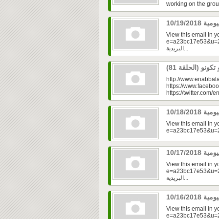
working on the grou
View this email in 
e=a23bc17e53&u=2fd
البريدية...
http://www.enabbala
https://www.faceboo
https://twitter.com/e
View this email in 
View this email in 
e=a23bc17e53&u=2fd
البريدية...
View this email in 
e=a23bc17e53&u=2f