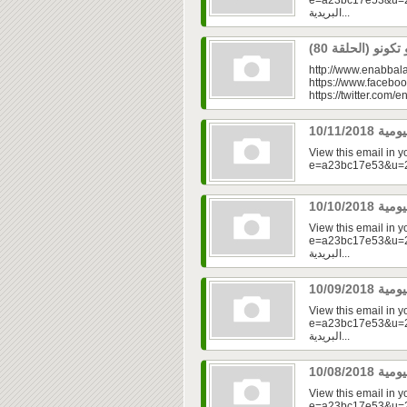
e=a23bc17e53&u=2f
البريدية...
http://www.enabbala
https://www.faceboo
https://twitter.com/e
View this email in 
View this email in 
e=a23bc17e53&u=2fd
البريدية...
View this email in 
e=a23bc17e53&u=2f
البريدية...
View this email in 
e=a23bc17e53&u=2fd