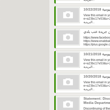
View this email in 
e=a23bc17e53&u=2fd
البريدية...
https://www.faceboo
https://www.enabbal
https://plus.googl
View this email in 
e=a23bc17e53&u=2f
البريدية...
View this email in 
e=a23bc17e53&u=2f
البريدية...
Statement: Disc
Media Departm
Discontinuing of th