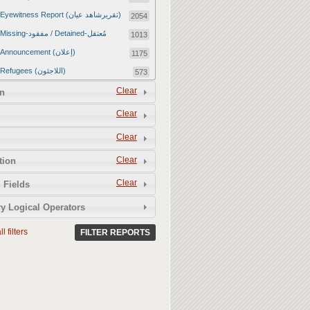
Eyewitness Report (تقريرشاهد عيان)
2054
Missing-مفقود / Detained-مُعتقل
1013
Announcement (إعلان)
1175
Refugees (اللاجئون)
573
Article (مقالة)
Clear
1672
n
Food Tampering (عّبّث بالغذاء)
2
Clear
Revenge Killings (القتل بدافع الانتقام)
11
Clear
Twitter Report (تقرير تويتر)
2650
Clear
tion
Water Tampering (عّبّث بالمياه)
2
Clear
Rape (اغتصاب)
 Fields
13
Relief Aid (مساعدات الإغاثة)
210
y Logical Operators
l filters
FILTER REPORTS