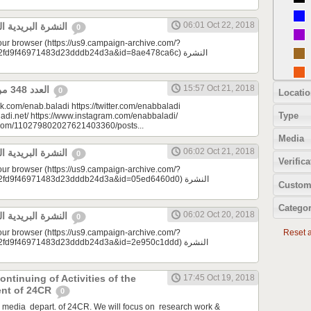
06:01 Oct 22, 2018
النشرة البريدية اليومية 10/22/2018
0
your browser (https://us9.campaign-archive.com/?
9f46971483d23dddb24d3a&id=8ae478ca6c) النشرة
15:57 Oct 21, 2018
العدد 348 من جريدة عنب بلدي
0
Locatio
k.com/enab.baladi https://twitter.com/enabbaladi
Type
adi.net/ https://www.instagram.com/enabbaladi/
e.com/110279802027621403360/posts...
Media
06:02 Oct 21, 2018
النشرة البريدية اليومية 10/21/2018
0
Verifica
your browser (https://us9.campaign-archive.com/?
d9f46971483d23dddb24d3a&id=05ed6460d0) النشرة
Custom
Categor
06:02 Oct 20, 2018
النشرة البريدية اليومية 10/20/2018
0
your browser (https://us9.campaign-archive.com/?
Reset al
d9f46971483d23dddb24d3a&id=2e950c1ddd) النشرة
ontinuing of Activities of the
17:45 Oct 19, 2018
ent of 24CR
0
e media depart. of 24CR. We will focus on research work &