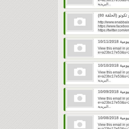
e=a23bc17e53&u=2f
البريدية...
http://www.enabbala
https://www.faceboo
https://twitter.com/e
View this email in 
View this email in 
e=a23bc17e53&u=2fd
البريدية...
View this email in 
e=a23bc17e53&u=2f
البريدية...
View this email in 
e=a23bc17e53&u=2fd