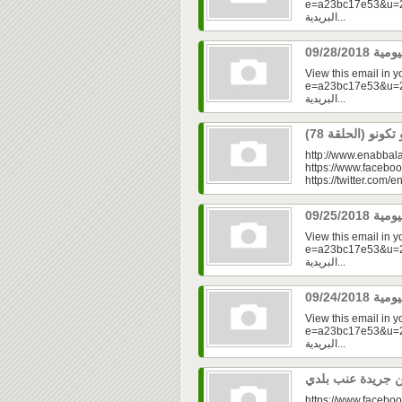
e=a23bc17e53&u=2fd
البريدية...
View this email in 
e=a23bc17e53&u=2f
البريدية...
http://www.enabbala
https://www.faceboo
https://twitter.com/e
View this email in 
e=a23bc17e53&u=2fd
البريدية...
View this email in 
e=a23bc17e53&u=2f
البريدية...
https://www.faceboo