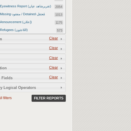
Eyewitness Report (تقريرشاهد عيان)
2054
Missing-مفقود / Detained-مُعتقل
1013
Announcement (إعلان)
1175
Refugees (اللاجئون)
573
Article (مقالة)
Clear
1672
n
Food Tampering (عّبّث بالغذاء)
2
Clear
Revenge Killings (القتل بدافع الانتقام)
11
Clear
Twitter Report (تقرير تويتر)
2650
Clear
tion
Water Tampering (عّبّث بالمياه)
2
Clear
Rape (اغتصاب)
 Fields
13
Relief Aid (مساعدات الإغاثة)
210
y Logical Operators
l filters
FILTER REPORTS