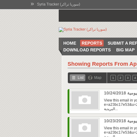
»
Syria Tracker (سوريا تراكر)
HOME
REPORTS
SUBMIT A RE
DOWNLOAD REPORTS
BIG MAP
Showing Reports From
Ap
List
Map
1
2
3
4
View this email in 
e=a23bc17e53&u=2fd
البريدية...
View this email in 
e=a23bc17e53&u=2f
البريدية...