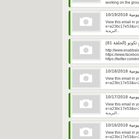
working on the grou
View this email in 
e=a23bc17e53&u=2fd
البريدية...
http://www.enabbala
https://www.faceboo
https://twitter.com/e
View this email in 
View this email in 
e=a23bc17e53&u=2fd
البريدية...
View this email in 
e=a23bc17e53&u=2f