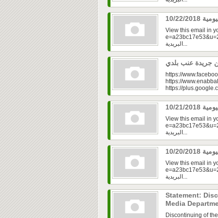
View this email in 
e=a23bc17e53&u=2fd
البريدية...
https://www.faceboo
https://www.enabbal
https://plus.googl
View this email in 
e=a23bc17e53&u=2f
البريدية...
View this email in 
e=a23bc17e53&u=2f
البريدية...
Statement: Disc
Media Departm
Discontinuing of th