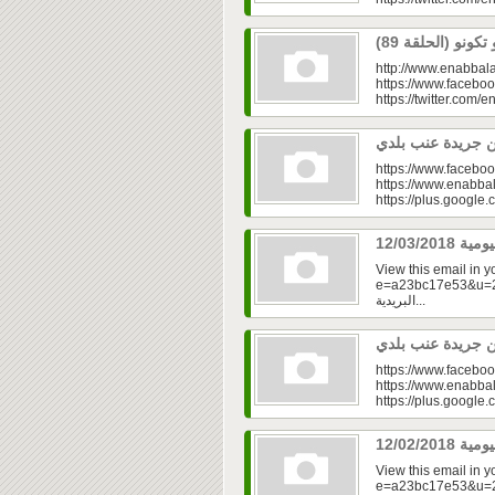
http://www.enabbala
https://www.faceboo
https://twitter.com/e
https://www.faceboo
https://www.enabbal
https://plus.googl
View this email in 
e=a23bc17e53&u=2fd
البريدية...
https://www.faceboo
https://www.enabbal
https://plus.googl
View this email in 
e=a23bc17e53&u=2fd