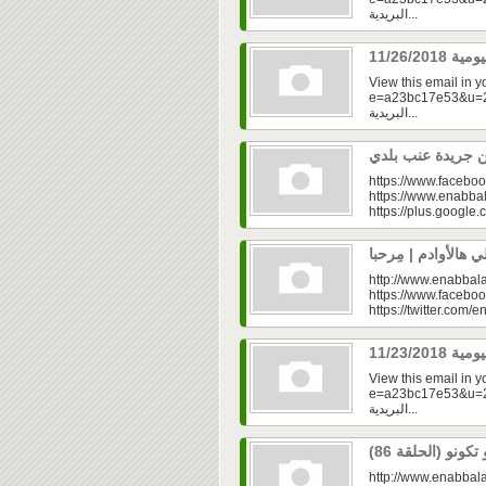
البريدية...
View this email in 
e=a23bc17e53&u=2fd
البريدية...
https://www.faceboo
https://www.enabbal
https://plus.googl
http://www.enabbala
https://www.faceboo
https://twitter.com/e
View this email in 
e=a23bc17e53&u=2f
البريدية...
http://www.enabbala