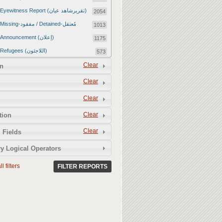
Eyewitness Report (تقريرشاهد عيان)
2054
Missing-مفقود / Detained-مُعتقل
1013
Announcement (إعلان)
1175
Refugees (اللاجئون)
573
Article (مقالة)
Clear
1672
n
Food Tampering (عّبّث بالغذاء)
2
Clear
Revenge Killings (القتل بدافع الانتقام)
11
Clear
Twitter Report (تقرير تويتر)
2650
Clear
tion
Water Tampering (عّبّث بالمياه)
2
Clear
Rape (اغتصاب)
 Fields
13
Relief Aid (مساعدات الإغاثة)
210
y Logical Operators
l filters
FILTER REPORTS