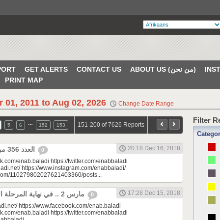
PORT
GET ALERTS
CONTACT US
ABOUT US (من نحن)
PRINT MAP
r 01, 2011 to Aug 02, 2026
Change Date Range
Filter 
…
151-200 of 7626 Reports
5
6
152
153
Catego
20:18 Dec 16, 2018
العدد 356 من جريدة عنب بلدي
0
k.com/enab.baladi https://twitter.com/enabbaladi
adi.net/ https://www.instagram.com/enabbaladi/
e.com/110279802027621403360/posts...
17:28 Dec 15, 2018
مارس 2 .. في نهاية المرحلة الأولى من التدريبات
0
di.net/ https://www.facebook.com/enab.baladi
k.com/enab.baladi https://twitter.com/enabbaladi
nabbaladi...