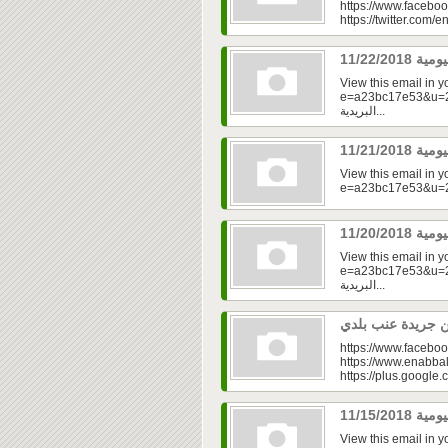
https://www.faceboo
https://twitter.com/e
View this email in 
e=a23bc17e53&u=2fd
البريدية...
View this email in 
View this email in 
e=a23bc17e53&u=2fd
البريدية...
https://www.faceboo
https://www.enabbal
https://plus.googl
View this email in 