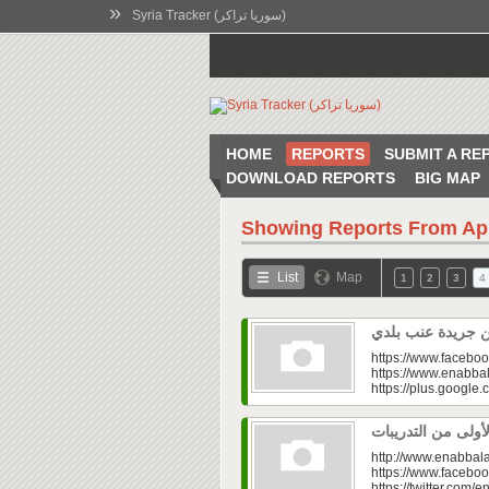
»
Syria Tracker (سوريا تراكر)
HOME
REPORTS
SUBMIT A RE
DOWNLOAD REPORTS
BIG MAP
Showing Reports From
Ap
List
Map
1
2
3
4
https://www.faceboo
https://www.enabbal
https://plus.googl
http://www.enabbala
https://www.faceboo
https://twitter.com/e