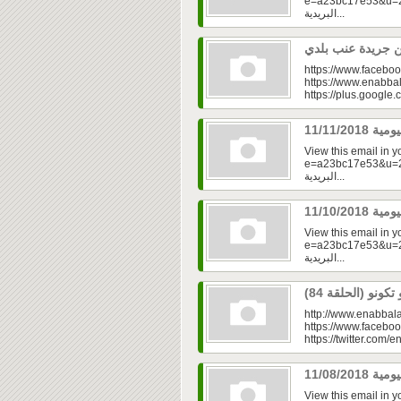
e=a23bc17e53&u=2f
البريدية...
https://www.faceboo
https://www.enabbal
https://plus.googl
View this email in 
e=a23bc17e53&u=2fd
البريدية...
View this email in 
e=a23bc17e53&u=2fd
البريدية...
http://www.enabbala
https://www.faceboo
https://twitter.com/e
View this email in 