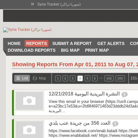
»
Syria Tracker (سوريا تراكر)
HOME
REPORTS
SUBMIT A REPORT
GET ALERTS
CO
DOWNLOAD REPORTS
BIG MAP
PRINT MAP
Showing Reports From
Apr 01, 2011 to Aug 07, 
…
List
Map
151-
1
2
3
4
5
6
152
153
النشرة البريدية اليومية 12/21/2018
0
View this email in your browser (https://us9.camp
e=a23bc17e53&u=2fd9f46971483d23dddb24d3a&id=39
البريدية...
العدد 356 من جريدة عنب بلدي
0
https://www.facebook.com/enab.baladi https://twi
https://www.enabbaladi.net/ https://www.instagra