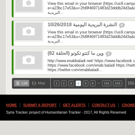
View this email in your browser (https://us9.camp
e=a23bc17e53&u=2fd9f46971483d23dddb24d3a&id=50
البريدية...
النشرة البريدية اليومية 10/26/2018
0
View this email in your browser (https://us9.camp
e=a23bc17e53&u=2fd9f46971483d23dddb24d3a&id=5a
البريدية...
وين ما كنتو تكونو (الحلقة 82)
0
http://www.enabbaladi.net/ https://www.facebook.
https://www.facebook.com/enab.baladi https://twi
https://twitter.com/enabbaladi...
…
List
Map
151-
1
2
3
4
5
6
152
153
HOME
SUBMIT A REPORT
GET ALERTS
CONTACT US
CROWD
Syria Tracker, project of Humanitarian Tracker - 2017, All Rights Reserved