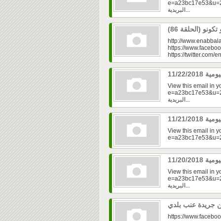
e=a23bc17e53&u=2f
البريدية...
http://www.enabbala
https://www.faceboo
https://twitter.com/e
View this email in 
e=a23bc17e53&u=2fd
البريدية...
View this email in 
View this email in 
e=a23bc17e53&u=2fd
البريدية...
https://www.faceboo