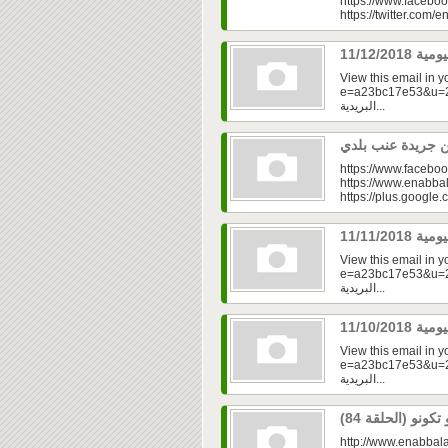
https://www.faceboo
https://twitter.com/e
View this email in 
e=a23bc17e53&u=2f
البريدية...
https://www.faceboo
https://www.enabbal
https://plus.googl
View this email in 
e=a23bc17e53&u=2fd
البريدية...
View this email in 
e=a23bc17e53&u=2fd
البريدية...
http://www.enabbala