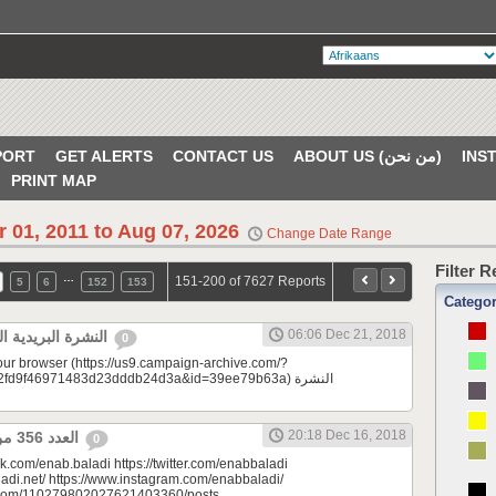
PORT
GET ALERTS
CONTACT US
ABOUT US (من نحن)
PRINT MAP
r 01, 2011 to Aug 07, 2026
Change Date Range
Filter 
…
151-200 of 7627 Reports
5
6
152
153
Catego
06:06 Dec 21, 2018
النشرة البريدية اليومية 12/21/2018
0
your browser (https://us9.campaign-archive.com/?
d9f46971483d23dddb24d3a&id=39ee79b63a) النشرة
20:18 Dec 16, 2018
العدد 356 من جريدة عنب بلدي
0
k.com/enab.baladi https://twitter.com/enabbaladi
adi.net/ https://www.instagram.com/enabbaladi/
e.com/110279802027621403360/posts...