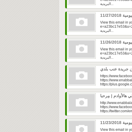
البريدية...
View this email in 
e=a23bc17e53&u=2fd
البريدية...
View this email in 
e=a23bc17e53&u=2fd
البريدية...
https://www.faceboo
https://www.enabbal
https://plus.googl
http://www.enabbala
https://www.faceboo
https://twitter.com/e
View this email in 