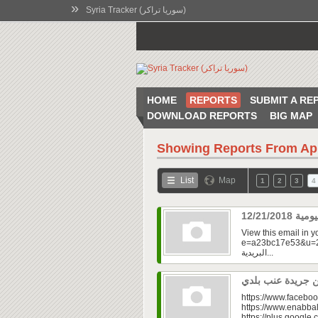
»
Syria Tracker (سوريا تراكر)
HOME
REPORTS
SUBMIT A RE
DOWNLOAD REPORTS
BIG MAP
Showing Reports From
Ap
List
Map
1
2
3
4
View this email in 
e=a23bc17e53&u=2f
البريدية...
https://www.faceboo
https://www.enabbal
https://plus.googl