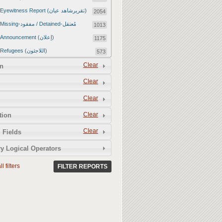
Eyewitness Report (تقريرشاهد عيان)
2054
Missing-مفقود / Detained-مُعتقل
1013
Announcement (إعلان)
1175
Refugees (اللاجئون)
573
Article (مقالة)
Clear
1672
n
Food Tampering (عّبّث بالغذاء)
2
Clear
Revenge Killings (القتل بدافع الانتقام)
11
Clear
Twitter Report (تقرير تويتر)
2651
Clear
tion
Water Tampering (عّبّث بالمياه)
2
Clear
Rape (اغتصاب)
 Fields
13
Relief Aid (مساعدات الإغاثة)
210
y Logical Operators
l filters
FILTER REPORTS