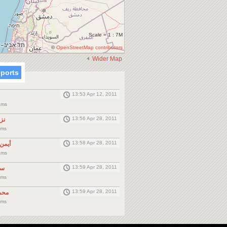
Scale = 1 : 7M
©
OpenStreetMap contributors
Wider Map
eports
13:53 Apr 12, 2011
Kms
13:56 Apr 28, 2011
نز
Kms
13:58 Apr 28, 2011
أيمن
Kms
13:59 Apr 28, 2011
سا
Kms
13:59 Apr 28, 2011
محم
Kms