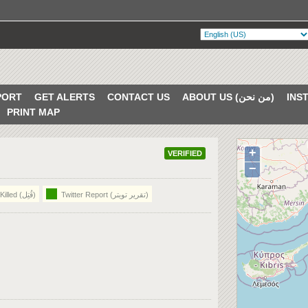
PORT
GET ALERTS
CONTACT US
ABOUT US (من نحن)
PRINT MAP
+
VERIFIED
−
Twitter Report (تقرير تويتر)
Killed (قُتِل)