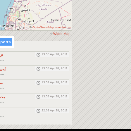
Scale = 1 : 7M
©
OpenStreetMap contributors
Wider Map
eports
13:56 Apr 28, 2011
نز
Kms
13:58 Apr 28, 2011
أيمن
Kms
13:59 Apr 28, 2011
سا
Kms
13:59 Apr 28, 2011
محم
Kms
22:01 Apr 28, 2011
Kms