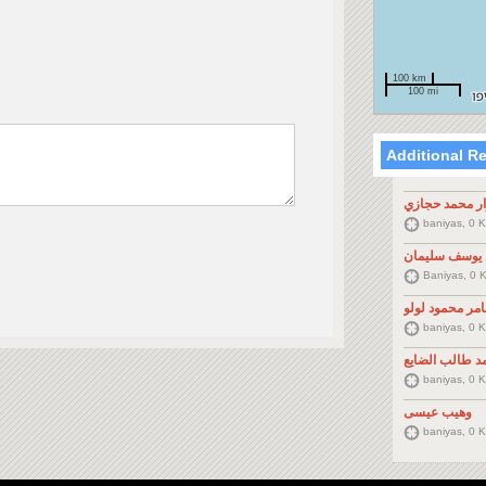
100 km
100 mi
Additional R
ار محمد حجازي
baniyas, 0 
 يوسف سليمان
Baniyas, 0 
مر محمود لولو
baniyas, 0 
د طالب الضايع
baniyas, 0 
وهيب عيسى
baniyas, 0 