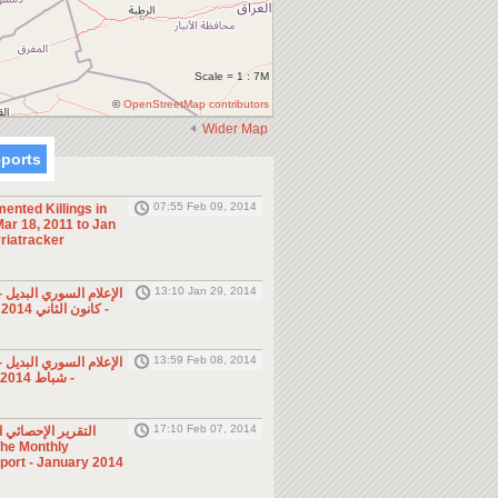
Scale = 1 : 7M
©
OpenStreetMap contributors
Wider Map
eports
07:55 Feb 09, 2014
ented Killings in
ar 18, 2011 to Jan
riatracker
13:10 Jan 29, 2014
الإعلام السوري البديل
- كانون الثاني 2014 (الأسبوع الرابع)
13:59 Feb 08, 2014
الإعلام السوري البديل
- شباط 2014 (الأسبوع الأول)
17:10 Feb 07, 2014
التقرير الإحصائي 
eport - January 2014