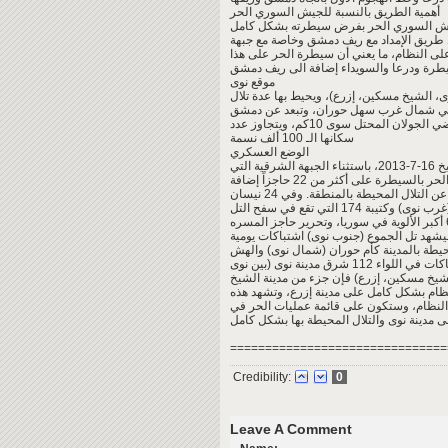
أهمية الطريق بالنسبة للجيش السوري الحر
يش السوري الحر بفرض سيطرته بشكل كامل
 طريق الإمداد مع ريف دمشق وخاصة مع جبهة
ى النظام، ما يعني أن سيطرة الحر على هذا
موقع نوى
، الشيخ مسكين، إزرع)، ويحيط بها عدة تلال
قع في شمال غرب سهل حوران، وتبعد عن دمشق
حوالي 90 كم وعن مركز مدينة درعا 40 كم، بينما لا تبعد عن أراضي الجولان المحتل سوى 10كم، ويتجاوز عدد
سكانها الـ 100 ألف نسمة
الوضع العسكري
يسيطر الجيش السوري الحر على معظم مدينة نوى منذ تاريخ 16-7-2013، باستثناء الجبهة الشرقية التي
يتواجد فيها فرع الأمن العسكري. في عملية تحرير المدينة قام الحر بالسيطرة على أكثر من 22 حاجزاً إضافة
إلى فرع الأمن السياسي والأمن الجنائي وأمن الدولة، هذا عدا عن التلال المحيطة بالمنطقة. وفي 24 نيسان
الماضي بدأ الحر معركة جديدة سيطر إثرها على تل الجابية (غرب نوى) وكتيبة 174 التي تقع في سفح التل
الشرقي وتتبع للواء 112، كما تمكن من تحرير قيادة اللواء 61 أكبر الألوية في سوريا، وتحرير حاجز المسره
فيشهد تل الجموع (جنوب نوى) اشتباكات يومية
لمحيطة بالمدينة كأم حوران (شمال نوى) والهش
(شرق نوى) فهي لا تزال بيد النظام حتى الآن. كما تستمر الاشتباكات في اللواء 112 شرق مدينة نوى (بين نوى
لشيخ مسكين، إزرع) فإن جزء من مدينة الشيخ
ام بشكل كامل على مدينة إزرع، وتشهد هذه
لنظام، وستكون على قائمة عمليات الحر في
===============================
Credibility:
0
Leave A Comment