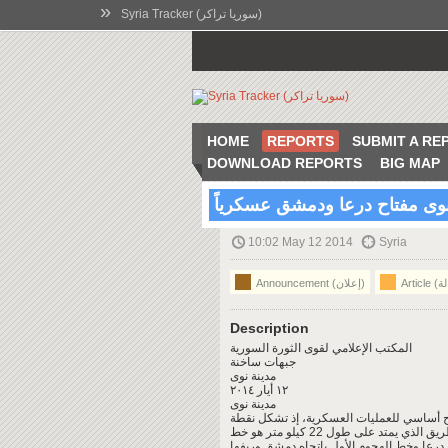
»
Syria Tracker (سوريا تراكر)
HOME
REPORTS
SUBMIT A RE
DOWNLOAD REPORTS
BIG MAP
نوى مفتاح درعا ودمشق عسكرياً
10:02 May 12 2014
Syria
Announcement (إعلان)
Description
المكتب الإعلامي لقوى الثورة السورية
جبهات ساخنة
مدينة نوى
١٢ أيار ٢٠١٤
مدينة نوى
ح أساسي للعمليات العسكرية، إذ تشكل نقطة
استراتجية هامة على محور (نوى، الشيخ مسكين، إزرع)، فالطريق الذي يمتد على طول 22 كيلو متر هو خط