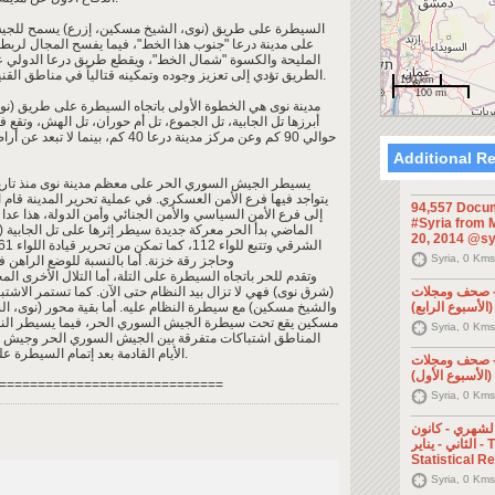
السيطرة على طريق (نوى، الشيخ مسكين، إزرع) يسمح للج
على مدينة درعا "جنوب هذا الخط"، فيما يفسح المجال لربط
المليحة والكسوة "شمال الخط"، ويقطع طريق درعا الدولي عل
الطريق تؤدي إلى تعزيز وجوده وتمكينه قتالياً في مناطق القنيطرة ودرعا والسويداء إضافة الى ريف دمشق.
100 km
100 mi
مدينة نوى هي الخطوة الأولى باتجاه السيطرة على طريق (نوى
أبرزها تل الجابية، تل الجموع، تل أم حوران، تل الهش، وت
Additional R
94,557 Docum
#Syria from M
20, 2014 @sy
Syria, 0 Kms
وحاجز رقة خزنة. أما بالنسبة للوضع الراهن 
وتقدم للحر باتجاه السيطرة على التلة، أما التلال الأخرى ا
 - صحف ومجلات
والشيخ مسكين) مع سيطرة النظام عليه. أما بقية محور (نوى، ا
مسكين يقع تحت سيطرة الجيش السوري الحر، فيما يسيطر النظ
Syria, 0 Kms
المناطق اشتباكات متفرقة بين الجيش السوري الحر وجيش ا
الأيام القادمة بعد إتمام السيطرة على مدينة نوى والتلال المحيطة بها بشكل كامل.
 - صحف ومجلات
=============================
Syria, 0 Kms
الشهري - كانون
الثاني - يناير - The Monthly
Statistical R
Syria, 0 Kms