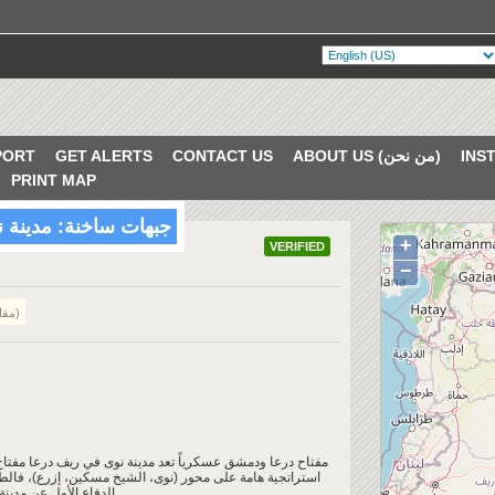
ABOUT US (من نحن)
CONTACT US
GET ALERTS
PORT
PRINT MAP
جبهات ساخنة: مدينة 
+
VERIFIED
−
Article (مقالة)
مفتاح درعا ودمشق عسكرياً تعد مدينة نوى في ريف درعا مفتا
الدفاع الأول عن مدينة درعا وخط الهجوم الأول باتجاه دمشق وريفها.