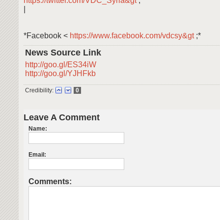
https://twitter.com/VDC_Syria&gt
;
|
*Facebook <
https://www.facebook.com/vdcsy&gt
;*
News Source Link
http://goo.gl/ES34iW
http://goo.gl/YJHFkb
Credibility:
0
Leave A Comment
Name:
Email:
Comments: