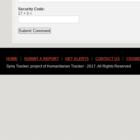
Security Code:
17 + 3 =
HOME
SUBMIT A REPORT
GET ALERTS
CONTACT US
CROWD
Syria Tracker, project of Humanitarian Tracker - 2017, All Rights Reserved