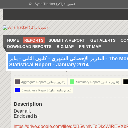
»
Syria Tracker (سوريا تراكر)
HOME
REPORTS
SUBMIT A REPORT
GET ALERTS
CO
DOWNLOAD REPORTS
BIG MAP
PRINT MAP
التقرير الإحصائي الشهري - كانون الثاني - يناير - The Monthly
Statistical Report - January 2014
17:10 Feb 7 2014
Syria
Summary Report (تقرير ملخص)
Aggregate Report (تقرير إجمالي)
Eyewitness Report (تقريرشاهد عيان)
Description
Dear all,
Enclosed is:
https://drive.google.com/file/d/0B5wmNToDkcWjREV