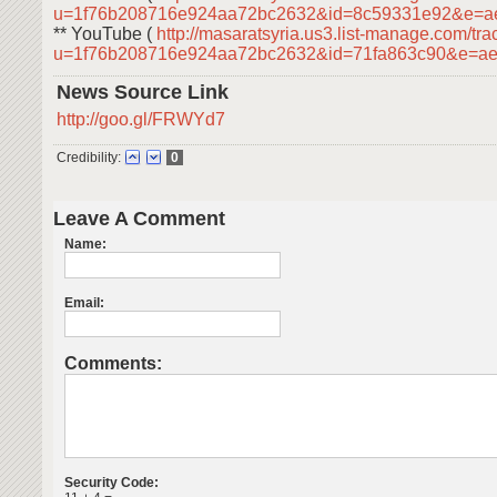
u=1f76b208716e924aa72bc2632&id=8c59331e92&e=a
** YouTube (
http://masaratsyria.us3.list-manage.com/trac
u=1f76b208716e924aa72bc2632&id=71fa863c90&e=a
News Source Link
http://goo.gl/FRWYd7
Credibility:
0
Leave A Comment
Name:
Email:
Comments:
Security Code: