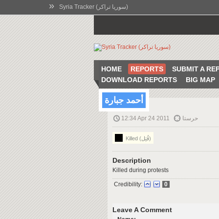
»
Syria Tracker (سوريا تراكر)
HOME
REPORTS
SUBMIT A RE
DOWNLOAD REPORTS
BIG MAP
أحمد جبارة
12:34 Apr 24 2011
حرستا
Killed (قُتِل)
Description
Killed during protests
Credibility:
0
Leave A Comment