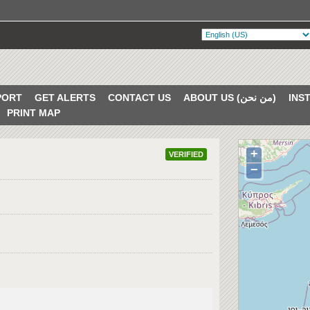
PORT
GET ALERTS
CONTACT US
ABOUT US (من نحن)
PRINT MAP
+
VERIFIED
−