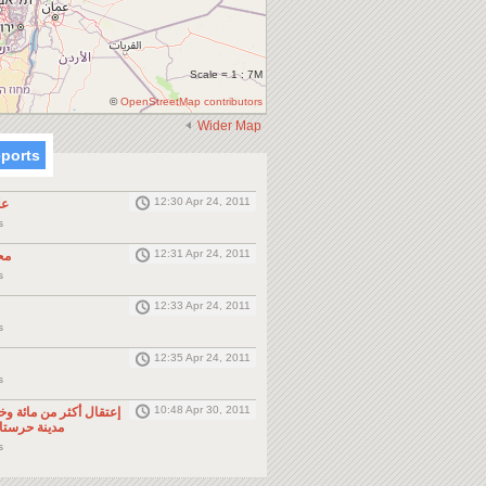
Scale = 1 : 7M
©
OpenStreetMap contributors
Wider Map
eports
12:30 Apr 24, 2011
عل
ms
12:31 Apr 24, 2011
مح
ms
12:33 Apr 24, 2011
ms
12:35 Apr 24, 2011
ms
10:48 Apr 30, 2011
إعتقال أكثر من مائة و
مدينة حرستا 
ms