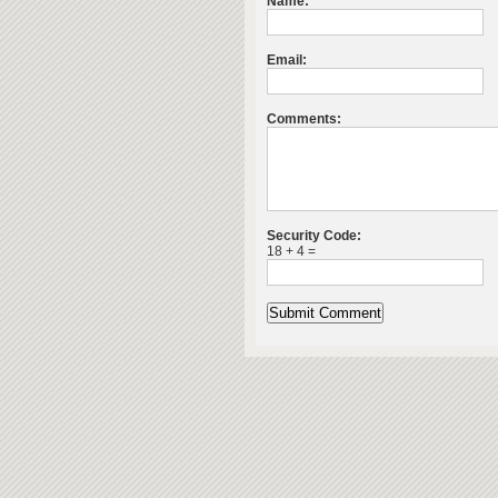
Name:
Email:
Comments:
Security Code:
18 + 4 =