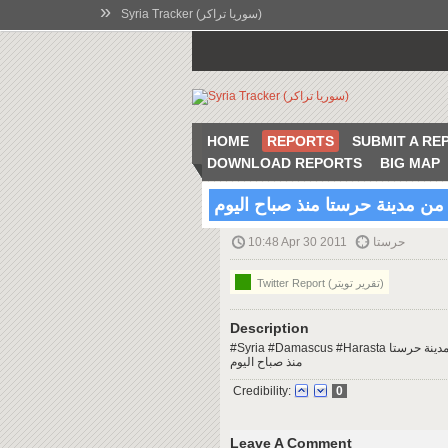
»
Syria Tracker (سوريا تراكر)
HOME
REPORTS
SUBMIT A RE
DOWNLOAD REPORTS
BIG MAP
من مدينة حرستا منذ صباح اليوم
10:48 Apr 30 2011
حرستا
Twitter Report (تقرير تويتر)
Description
#Syria #Damascus #Harasta شام : حرستا : عاجل : إعتقال أكثر من مائة وخمسون شاباً من مدينة حرستا
منذ صباح اليوم
Credibility:
0
Leave A Comment