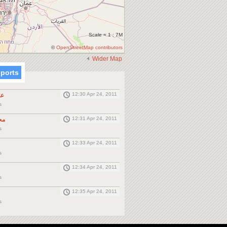
Scale = 1 : 7M
©
OpenStreetMap contributors
Wider Map
eports
12:30 Apr 24, 2011
عل
ms
12:31 Apr 24, 2011
مح
ms
12:33 Apr 24, 2011
ms
12:34 Apr 24, 2011
ms
12:35 Apr 24, 2011
ms