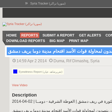
»
Syria Tracker (سوريا تراكر)
HOME
REPORTS
SUBMIT A REPORT
GET ALERTS
CO
DOWNLOAD REPORTS
BIG MAP
PRINT MAP
صدون لمحاولة قوات الأسد اقتحام مدينة دوما بريف دمشق
14:59 Apr 2 2014
Duma, Rif Dimashq, Syria
Eyewitness Report (تقريرشاهد عيان)
View Video
Description
ة في ريف دمشق | الغوطة الشرقية - دومــا | 02-04-2014
ن يتصدون لمحاولة قوات الأسد اقتحام مدينة دوما بريف دمشق