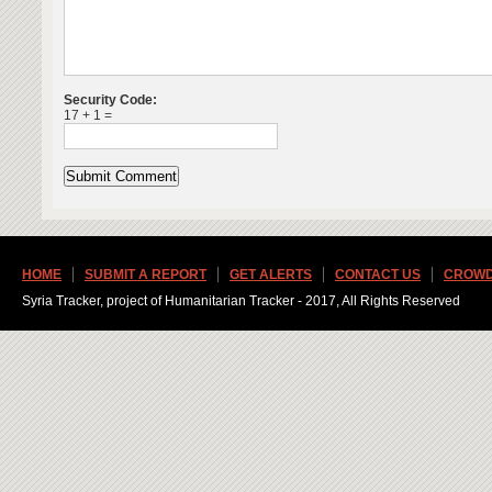
Security Code:
17 + 1 =
HOME
SUBMIT A REPORT
GET ALERTS
CONTACT US
CROWD
Syria Tracker, project of Humanitarian Tracker - 2017, All Rights Reserved