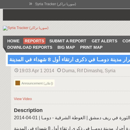
»
Syria Tracker (سوريا تراكر)
HOME
REPORTS
SUBMIT A REPORT
GET ALERTS
CO
DOWNLOAD REPORTS
BIG MAP
PRINT MAP
ينة دومــا في ذكرى ارتقاء أول 8 شهداء في المدينة
19:03 Apr 1 2014
Duma, Rif Dimashq, Syria
Announcement (إعلان)
View Video
Description
رة في ريف دمشق | الغوطة الشرقية - دومـا | 01-04-2014
حرار مدينة دومــا في ذكرى ارتقاء أول 8 شهداء في المدينة