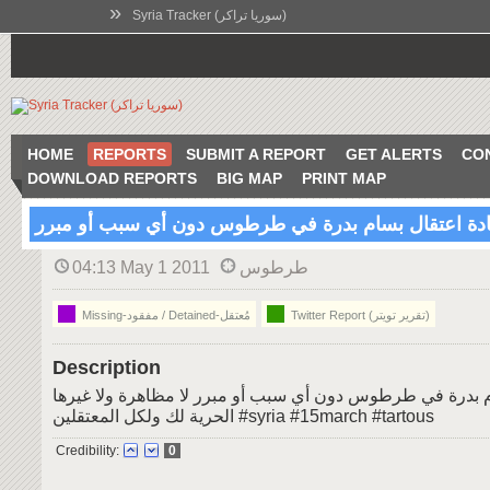
»
Syria Tracker (سوريا تراكر)
HOME
REPORTS
SUBMIT A REPORT
GET ALERTS
CO
DOWNLOAD REPORTS
BIG MAP
PRINT MAP
04:13 May 1 2011
طرطوس
Missing-مفقود / Detained-مُعتقل
Twitter Report (تقرير تويتر)
Description
إعادة اعتقال بسام بدرة في طرطوس دون أي سبب أو مبرر لا 
الحرية لك ولكل المعتقلين #syria #15march #tartous
Credibility:
0