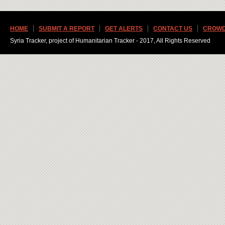
HOME
SUBMIT A REPORT
GET ALERTS
CONTACT US
CROWD
Syria Tracker, project of Humanitarian Tracker - 2017, All Rights Reserved