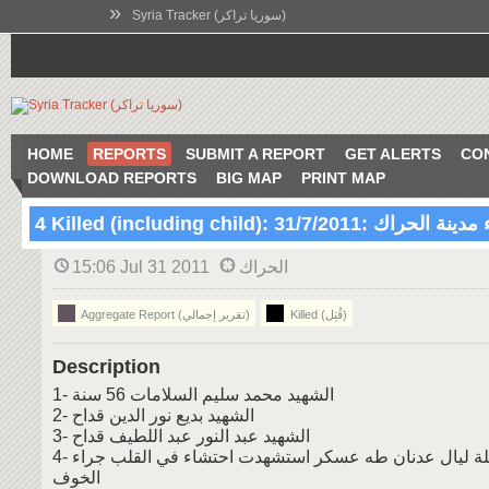
»
Syria Tracker (سوريا تراكر)
HOME
REPORTS
SUBMIT A REPORT
GET ALERTS
CO
DOWNLOAD REPORTS
BIG MAP
PRINT MAP
4 Killed (including child): راك :31/7/2011
15:06 Jul 31 2011
الحراك
Killed (قُتِل)
Aggregate Report (تقرير إجمالي)
Description
1- الشهيد محمد سليم السلامات 56 سنة
2- الشهيد بديع نور الدين قداح
3- الشهيد عبد النور عبد اللطيف قداح
4- الشهيدة الطفلة ليال عدنان طه عسكر استشهدت احتشاء في القلب جراء
الخوف