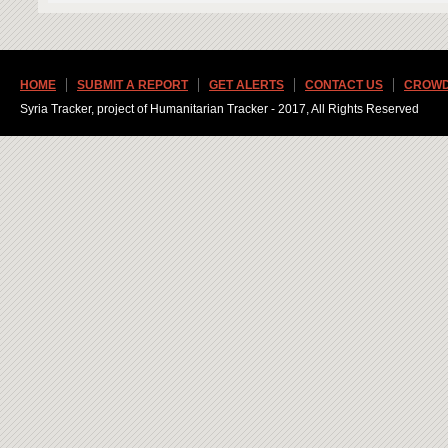
HOME
SUBMIT A REPORT
GET ALERTS
CONTACT US
CROWD
Syria Tracker, project of Humanitarian Tracker - 2017, All Rights Reserved