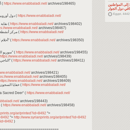
- أياد تركية تعيد رسم خريطة اقتصاد ريف حلب (
https://www.enabbaladi.net/
archives/198465)
إلى المواطنين
قي دول الجوار
Egypt, 4442
- دول أوروبية تعترف بشهادات الحكومة السورية المؤقتة (
https://www.enabbaladi.net/
- نقابة للممرضين والقابلات والفنيين في ريف حلب (
https://www.enabbaladi.net/
archives/198402)
ps://www.enabbaladi.net/
archives/198467)
- مركز أنشطة مدنية في مخيم "عين عيسى" شمالي الرقة (
https://www.enabbaladi.net/
- "أحلام الخيام" يفتح أبوابه مجددًا لرسامي "الزعتري" (
https://www.enabbaladi.net/
archives/198350)
- سوريو الجولان المحتل في مواجهة انتخابات "الأسرلة" (
https://www.enabbaladi.net/
archives/198455)
https://www.enabbaladi.net/
archives/198439)
- الناجي الوحيد من عائلته يروي تفاصيل "تفجير إدلب" (
https://www.enabbaladi.net/
archives/198411)
www.enabbaladi.net/
archives/198421)
ps://www.enabbaladi.net/
archives/198405)
ttps://www.enabbaladi.net/
archives/198409)
- خفايا السجون في "شرق المتوسط".. لـ عبد الرحمن منيف (
https://www.enabbaladi.net/
The Killing of a Sacred Deer“ (
https://www.enabbaladi.net/
abbaladi.net/
archives/198443)
- إيران تصطدم بـ "مجموعة الموت" في روسيا (
https://www.enabbaladi.net/
archives/198458)
nprints.org/ar/printed?id=8492
">
id=8492
">
http://www.syrianprints.org/ar/printed?id=8492
d?id=8492
)
=============================