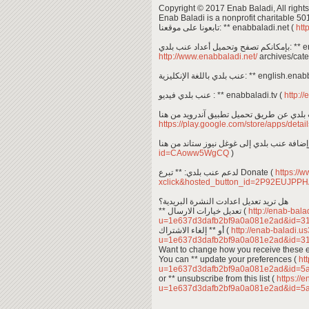
Copyright © 2017 Enab Baladi, All rights
Enab Baladi is a nonprofit charitable 50
تابعونا على موقعنا: ** enabbaladi.net (
htt
 عنب بلدي
http://www.enabbaladi.net/
archives/cate
عنب بلدي باللغة الإنكليزية: ** en
عنب بلدي فيديو : ** enabbaladi.tv (
http://
https://play.google.com/store/apps/det
id=CAoww5WgCQ
)
لدعم عنب بلدي: ** تبرع Donate (
https://
xclick&hosted_button_id=2P92EUJP
هل تريد تعديل اعدادت النشرة البريدية؟
** تعديل خيارات الارسال (
http://enab-bala
u=1e637d3dafb2bf9a0a081e2ad&id=3
أو ** إلغاء الاشتراك (
http://enab-baladi.u
u=1e637d3dafb2bf9a0a081e2ad&id=3
Want to change how you receive these 
You can ** update your preferences (
htt
u=1e637d3dafb2bf9a0a081e2ad&id=5
or ** unsubscribe from this list (
https://
u=1e637d3dafb2bf9a0a081e2ad&id=5