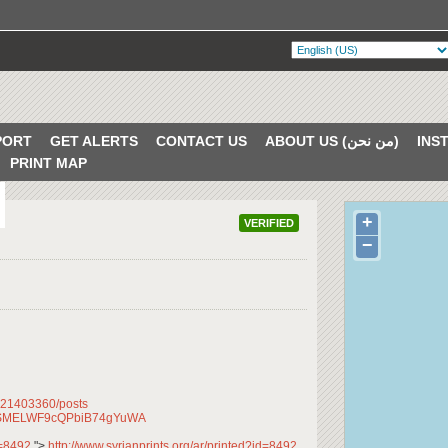
PORT
GET ALERTS
CONTACT US
ABOUT US (من نحن)
PRINT MAP
+
VERIFIED
−
621403360/posts
CfqSMELWF9cQPbiB74gYuWA
id=8492
">
http://www.syrianprints.org/ar/printed?id=8492