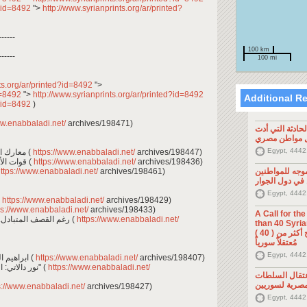
d?id=8492
">
http://www.syrianprints.org/ar/printed?
------
100 km
------
100 mi
ts.org/ar/printed?id=8492
">
id=8492
">
http://www.syrianprints.org/ar/printed?id=8492
Additional R
d?id=8492
)
ww.enabbaladi.net/
archives/198471)
ادثة التي أدت
ل مواطن مصري
Egypt, 4442
- معارك استنزاف إدلب بين الرهانات والواقع الميداني (
https://www.enabbaladi.net/
archives/198447)
- قوات الأسد تراهن على عزل حرستا من خاصرة دوما (
https://www.enabbaladi.net/
archives/198436)
ttps://www.enabbaladi.net/
archives/198461)
جه للمواطنين
في دول الجوار
Egypt, 4442
https://www.enabbaladi.net/
archives/198429)
s://www.enabbaladi.net/
archives/198433)
A Call for th
- رغم القصف المتبادل.. المضيق وسقيلبية تحافظان على علاقاتهما (
https://www.enabbaladi.net/
than 40 Syrians 
من أجل اطلاق سراح أكثر من ( 40 )
مُعتقلاً سورياً
Egypt, 4442
- ابراهيم العلوش: الثقوب السوداء تستوطن في سوريا (
https://www.enabbaladi.net/
archives/198407)
- نور دالاتي: الصورة الملغومة: محجبات عصر "الفاشنيستا" (
https://www.enabbaladi.net/
تقال السلطات
مصرية لسوريين
s://www.enabbaladi.net/
archives/198427)
Egypt, 4442