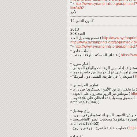
">
http://www.syrianprints.org/ar/printe
id=8492
الأحد
------------------------------------------------------
14 كانون الثاني
------------------------------------------------------
2018
العدد 308
تصفح وتحميل العدد (
http://www.syrianprin
http://www.syrianprints.org/ar/printed?
">
http://www.syrianprints.org/ar/printe
• ملف خاص:
- عشائر الحسكة.. الولاء المفتت (
https://w
• أخبار سوريا:
- “سوتشي” في طريقه للفشل دون أمريكا (
h
• تقارير المراسلين:
- ما تخفي زنازين "الأمن العسكري" في درعا (
- موظفو دير الزور مجبرون على العودة (
http
archives/198441)
• رأي وتحليل:
archives/198452)
- خطيب بدلة: تعا تفرج.. جولاني يا روح (
http
• اقتصاد: