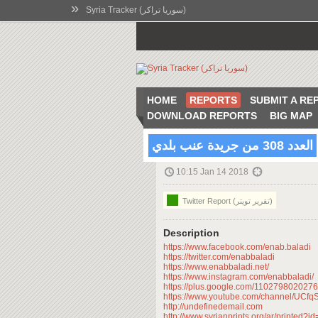
»
Syria Tracker (سوريا تراكر)
HOME
REPORTS
SUBMIT A RE
DOWNLOAD REPORTS
BIG MAP
العدد 308 من جريدة عنب بلدي
10:15 Jan 14 2018
Twitter Report (تقرير تويتر)
Description
https://www.facebook.com/enab.baladi
https://twitter.com/enabbaladi
https://www.enabbaladi.net/
https://www.instagram.com/enabbaladi/
https://plus.google.com/110279802027
https://www.youtube.com/channel/U
http://undefinedemail.com
http://www.syrianprints.org/ar/printed?