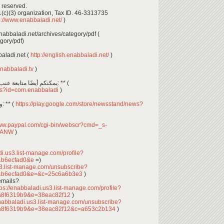
 reserved.
1(c)(3) organization, Tax ID. 46-3313735
p://www.enabbaladi.net/
)
بإمكانكم تصفح وتحميل أعداد: ** enabbaladi.net/archives/category/pdf (
gory/pdf)
glish.enabbaladi.net (
http://english.enabbaladi.net/
)
enabbaladi.tv
)
يمكنكم أيضًا متابعة عنب بلدي عن طريق تحميل تطبيق آندرويد من هنا: ** (
ails?id=com.enabbaladi
)
وإضافة عنب بلدي إلى غوغل نيوز ستاند من هنا: ** (
https://play.google.com/store/newsstand/news?
www.paypal.com/cgi-bin/webscr?cmd=_s-
PHANW
)
di.us3.list-manage.com/profile?
1b6ecfad0&e
=)
s3.list-manage.com/unsubscribe?
1b6ecfad0&e=&c=25c6a6b3e3
)
emails?
ps://enabbaladi.us3.list-manage.com/profile?
a8f6319b9&e=38eac82f12
)
enabbaladi.us3.list-manage.com/unsubscribe?
a8f6319b9&e=38eac82f12&c=a653c2b134
)