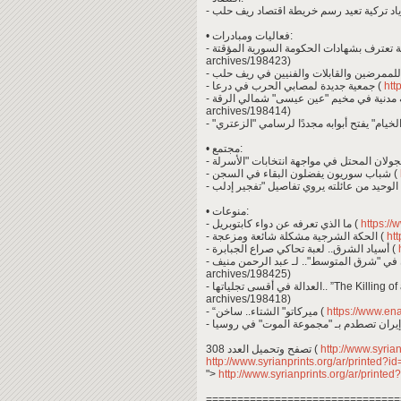
• فعاليات ومبادرات:
archives/198423)
- جمعية جديدة لمصابي الحرب في درعا (
htt
archives/198414)
• مجتمع:
- شباب سوريون يفضلون البقاء في السجن (
• منوعات:
- ما الذي تعرفه عن دواء كابتوبريل (
https://
- الحكة الشرجية مشكلة شائعة ومزعجة (
htt
- أسياد الشرق.. لعبة تحاكي صراع الجبابرة (
h
archives/198425)
- العدالة في أقسى تجلياتها.. ”
archives/198418)
- “ميركاتو" الشتاء.. ساخن (
https://www.en
تصفح وتحميل العدد 308 (
http://www.syria
http://www.syrianprints.org/ar/printed?
">
http://www.syrianprints.org/ar/printe
===============================