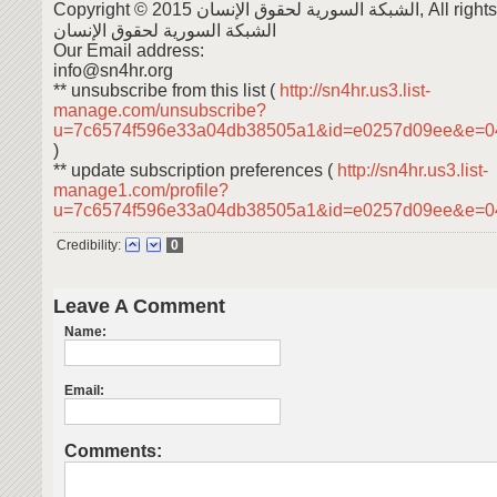
Copyright © 2015 ية لحقوق الإنسان
الشبكة السورية لحقوق الإنسان
Our Email address:
info@sn4hr.org
** unsubscribe from this list (
http://sn4hr.us3.list-
manage.com/unsubscribe?
u=7c6574f596e33a04db38505a1&id=e0257d09ee&e=0
)
** update subscription preferences (
http://sn4hr.us3.list-
manage1.com/profile?
u=7c6574f596e33a04db38505a1&id=e0257d09ee&e=
Credibility:
0
Leave A Comment
Name:
Email:
Comments: