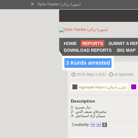
»
Syria Tracker (سوريا تراكر)
HOME
REPORTS
SUBMIT A RE
DOWNLOAD REPORTS
BIG MAP
3 Kurds arrested
23:01 May 3 2011
Al Qamishli
Aggregate Report (تقرير إجمالي)
Description
1- ديار صبري
2- نيجيرفان سبف الدين
3- سيبان آزاد اسماعيل
Credibility:
0