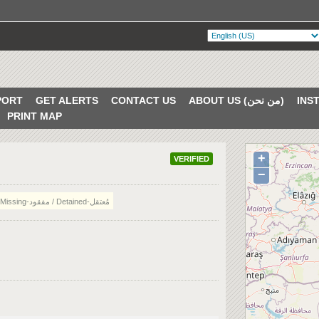
PORT
GET ALERTS
CONTACT US
ABOUT US (من نحن)
PRINT MAP
+
VERIFIED
−
Missing-مفقود / Detained-مُعتقل