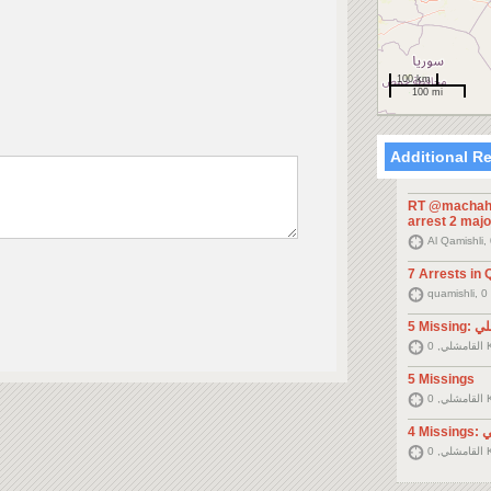
100 km
100 mi
Additional R
RT @machahir
arrest 2 majo
Al Qamishli,
7 Arrests in 
quamishli, 
5 Mi
ي, 0
5 Missings
ي, 0
4 
ي, 0