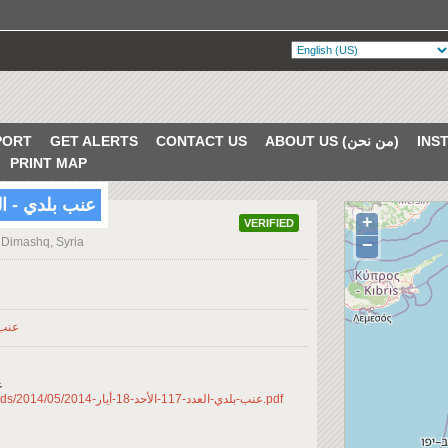
PORT
GET ALERTS
CONTACT US
ABOUT US (من نحن)
PRINT MAP
عنب بلدي - العدد 117 - الأحد 18 
+
VERIFIED
 Dimashq, Syria
−
عن
http://enab-baladi.com/wp-content/uploads/2014/05/عنب-بلدي-العدد-117-الأحد-18-أيار-2014.pdf