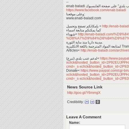
--
https://www.facebook.com/enab.baladi
وعلى موقعنا:
www.enab-baladi.com
بإمكانكم تصفح وتحميل <
http://enab-bala
كما يمكنكم متابعة اسماء
شهداء<
http://enab-baladi.com/%
%D8%A7%D9%84%D8%B4%D9%87%
مدينة داريا منذ بداية الثورة.
ترجمة باللغة الانكليزية
Articles<
http://enab-baladi.com/archives
لدعم عنب بلدي (تبرع)<
https://www.paypa
xclick&hosted_button_id=2P92EUJP
cmd=_s-xclick&hosted_button_id=2
Donate<
https://www.paypal.com/cgi-b
xclick&hosted_button_id=2P92EUJP
cmd=_s-xclick&hosted_button_id=2
News Source Link
http://goo.gl/Y6mmgX
Credibility:
0
Leave A Comment
Name: