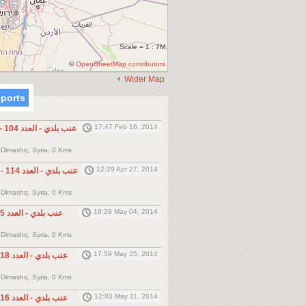
Scale = 1 : 7M
©
OpenStreetMap contributors
Wider Map
eports
17:47 Feb 16, 2014
 Dimashq, Syria, 0 Kms
12:29 Apr 27, 2014
 Dimashq, Syria, 0 Kms
19:29 May 04, 2014
 Dimashq, Syria, 0 Kms
17:59 May 25, 2014
 Dimashq, Syria, 0 Kms
12:03 May 11, 2014