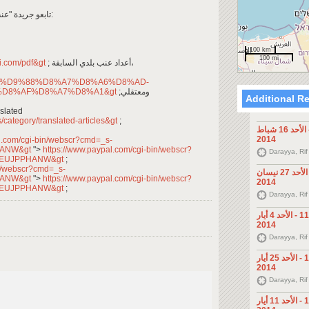
enab baladi تابعو جريدة "عنب بلدي" على صفحة الفايسبوك:
100 km
100 mi
di.com/pdf&gt
; أعداد عنب بلدي السابقة،
D9%84%D9%88%D8%A7%D8%A6%D8%AD-
D8%AF%D8%A7%D8%A1&gt
;ومعتقلي
Additional R
لمتابعة المواد الم Translated
/category/translated-articles&gt
;
عنب بلدي - العدد 104 - الأحد 16 شباط
2014
l.com/cgi-bin/webscr?cmd=_s-
PHANW&gt
">
https://www.paypal.com/cgi-bin/webscr?
Darayya, Rif
P92EUJPPHANW&gt
;
in/webscr?cmd=_s-
عنب بلدي - العدد 114 - الأحد 27 نيسان
PHANW&gt
">
https://www.paypal.com/cgi-bin/webscr?
2014
P92EUJPPHANW&gt
;
Darayya, Rif
عنب بلدي - العدد 115 - الأحد 4 أيار
2014
Darayya, Rif
عنب بلدي - العدد 118 - الأحد 25 أيار
2014
Darayya, Rif
عنب بلدي - العدد 116 - الأحد 11 أيار