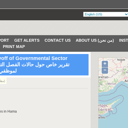
PORT
GET ALERTS
CONTACT US
ABOUT US (من نحن)
PRINT MAP
yoff of Governmental Sector
+
VERIFIED
−
لموظفي 
Article (مقالة)
ees in Hama