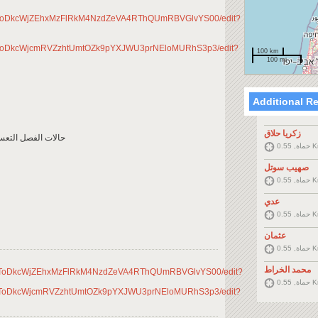
5wmNToDkcWjZEhxMzFlRkM4NzdZeVA4RThQUmRBVGlvYS00/edit?
5wmNToDkcWjcmRVZzhtUmtOZk9pYXJWU3prNEloMURhS3p3/edit?
100 km
100 mi
Additional R
زكريا حلاق
حالات الفصل التعس
, 0.55
صهيب سوتل
, 0.55
عدي
, 0.55
عثمان
, 0.55
محمد الخراط
B5wmNToDkcWjZEhxMzFlRkM4NzdZeVA4RThQUmRBVGlvYS00/edit?
, 0.55
B5wmNToDkcWjcmRVZzhtUmtOZk9pYXJWU3prNEloMURhS3p3/edit?