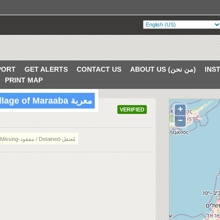
ABOUT US (من نحن)
CONTACT US
GET ALERTS
PORT
PRINT MAP
24 Missing persons from village of Maraaba معربة
+
VERIFIED
−
Missing-مفقود / Detained-مُعتقل