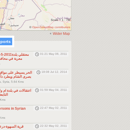
Scale = 1 : 7M
©
OpenStreetMap contributors
Wider Map
eports
01:21 May 06, 2011
25 1-5-2011
معربة في محافظ
م
18:08 Jul 12, 2014
الحر يسيطر على مواقع
بصرى الشام ويطرد دا
, Syria, 5.64 Kms
01:59 May 04, 2011
التابع
 Kms
22:47 May 02, 2011
ersons in Syrian
بصرى, 6.01 
22:32 May 02, 2011
9 Missing in قرية السهوة-در