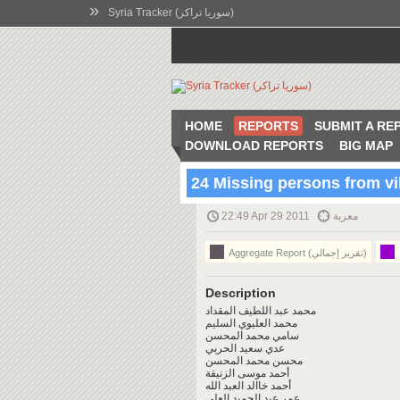
»
Syria Tracker (سوريا تراكر)
HOME
REPORTS
SUBMIT A RE
DOWNLOAD REPORTS
BIG MAP
معربة
22:49 Apr 29 2011
Aggregate Report (تقرير إجمالي)
Description
محمد عبد اللطيف المقداد
محمد العليوي السليم
سامي محمد المحسن
عدي سعيد الحربي
محسن محمد المحسن
أحمد موسى الزنيقة
أحمد خاالد العبد الله
عمر عبد الحميد العلي