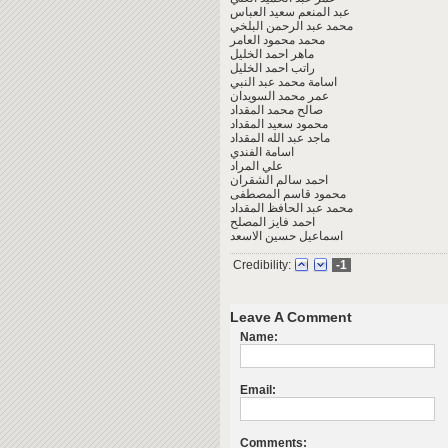
عبد المنعم سعيد العباس
محمد عبد الرحمن البلخي
محمد محمود العامر
ماهر احمد الخليل
راتب احمد الخليل
اسامة محمد عبد النبي
عمر محمد السويدان
صالح محمد المقداد
محمود سعيد المقداد
ماجد عبد الله المقداد
اسامة الفندي
علي المراد
احمد سالم الشقران
محمود قاسم المصطفى
محمد عبد الحافظ المقداد
احمد فايز المصلح
اسماعيل حسين الاسعد
Credibility:
-1
Leave A Comment
Name:
Email:
Comments: