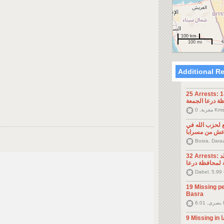
100 km
100 mi
Additional R
Arrests: معتقلي بلدة
ة درعا الجمعة
عربة, 0 Kms
 لحزب الله في
عش من مسرابا
Bosra, Daraa
32 Arrests: اعتقالات في بلدة ام ولد
ة لمحافظة درعا
Dabel, 5.99
19 Missing p
Basra
Kms
عا