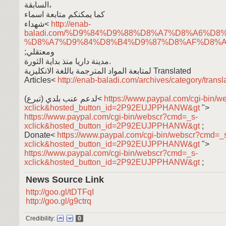
السابقة،
كما يمكنكم متابعة اسماء
شهداء<
http://enab-
baladi.com/%D9%84%D9%88%D8%A7%D8%A6%D8
%D8%A7%D9%84%D8%B4%D9%87%D8%AF%D8%A
;ومعتقلي
مدينة داريا منذ بداية الثورة.
لمتابعة المواد المترجمة باللغة الانكليزية Translated
Articles<
http://enab-baladi.com/archives/category/transl
لدعم عنب بلدي (تبرع)<
https://www.paypal.com/cgi-bin/
xclick&hosted_button_id=2P92EUJPPHANW&gt
">
https://www.paypal.com/cgi-bin/webscr?cmd=_s-
xclick&hosted_button_id=2P92EUJPPHANW&gt
;
Donate<
https://www.paypal.com/cgi-bin/webscr?cmd=_
xclick&hosted_button_id=2P92EUJPPHANW&gt
">
https://www.paypal.com/cgi-bin/webscr?cmd=_s-
xclick&hosted_button_id=2P92EUJPPHANW&gt
;
News Source Link
http://goo.gl/tDTFqI
http://goo.gl/g9ctrq
Credibility:
0