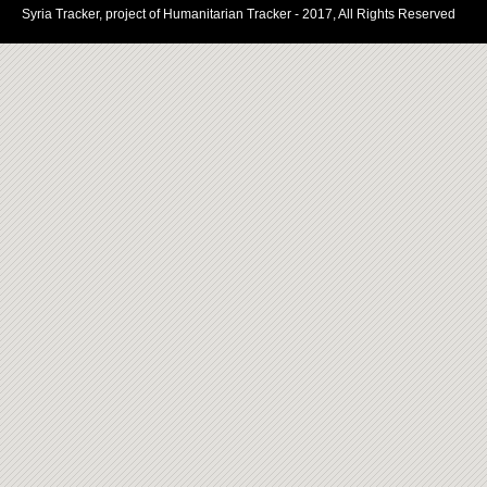
Syria Tracker, project of Humanitarian Tracker - 2017, All Rights Reserved