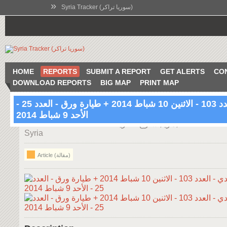
»
Syria Tracker (سوريا تراكر)
HOME
REPORTS
SUBMIT A REPORT
GET ALERTS
CO
DOWNLOAD REPORTS
BIG MAP
PRINT MAP
عنب بلدي - العدد 103 - الاثنين 10 شباط 2014 + طيارة ورق - العدد 25 -
الأحد 9 شباط 2014
12:13 Feb 10 2014
داريا, شارع الكازية, Hawsh al Balas, Rif Dimashq,
Syria
Article (مقالة)