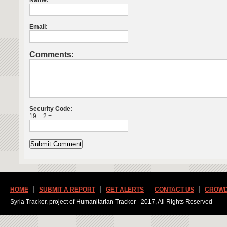
Name:
Email:
Comments:
Security Code:
19 + 2 =
HOME
SUBMIT A REPORT
GET ALERTS
CONTACT US
CROWD
Syria Tracker, project of Humanitarian Tracker - 2017, All Rights Reserved