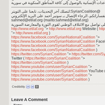
------------------------------------------------------------
لتصلك آخر التحديثات، تابعنا على التويتر:SyrianCoalition@
فساراتكم، الرجاء الإتصال بـ سونير أحمد على البريد الإلكتروني:
sahmed@etilaf.org (mailto:sahmed@etilaf.org)
ى تواصل مع الائتلاف الوطني لقوى الثورة والمعارضة السورية
http://www.etilaf.org
">
http://www.etilaf.org
Website (
http
">
http://www.etilaf.org
)
https://www.facebook.com/SyrianNationalCoalition
">
https://www.facebook.com/SyrianNationalCoalition
Face
https://www.facebook.com/SyrianNationalCoalition
">
https://www.facebook.com/SyrianNationalCoalition
)
https://twitter.com/SyrianCoalition
">
https://twitter.com/S
Twitter (
https://twitter.com/SyrianCoalition
">
https://twitter.com/SyrianCoalition
)
https://www.youtube.com/user/SyrianCoalition
">
https://www.youtube.com/user/SyrianCoalition
YouTube 
https://www.youtube.com/user/SyrianCoalition
">
https://www.youtube.com/user/SyrianCoalition
)
Credibility:
0
Leave A Comment