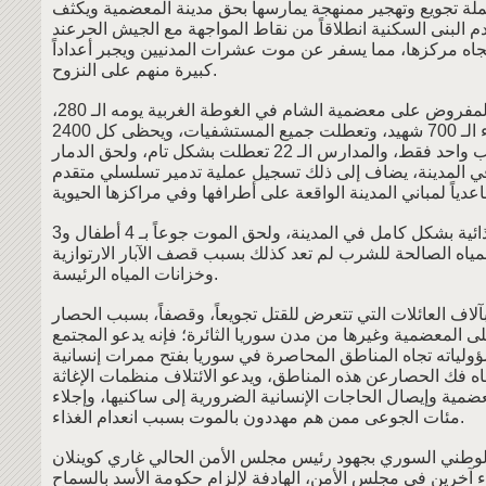
ملة تجويع وتهجير ممنهجة يمارسها بحق مدينة المعضمية ويكثف
م البنى السكنية انطلاقاً من نقاط المواجهة مع الجيش الحرعند
تجاه مركزها، مما يسفر عن موت عشرات المدنيين ويجبر أعداداً
كبيرة منهم على النزوح.
لقد تخطى الحصار المفروض على معضمية الشام في الغوطة الغربية يومه الـ 280،
وفاق عدد الشهداء الـ 700 شهيد، وتعطلت جميع المستشفيات، ويحظى كل 2400
شخص برعاية طبيب واحد فقط، والمدارس الـ 22 تعطلت بشكل تام، ولحق الدمار
لمساجد الـ 8 في المدينة، يضاف إلى ذلك تسجيل عملية تدمير تسلسلي متقدم
انعدمت المواد الغذائية بشكل كامل في المدينة، ولحق الموت جوعاً بـ 4 أطفال و3
لمياه الصالحة للشرب لم تعد كذلك بسبب قصف الآبار الارتوازية
وخزانات المياه الرئيسة.
 بآلاف العائلات التي تتعرض للقتل تجويعاً، وقصفاً، بسبب الحصار
 المعضمية وغيرها من مدن سوريا الثائرة؛ فإنه يدعو المجتمع
ولياته تجاه المناطق المحاصرة في سوريا بفتح ممرات إنسانية
اه فك الحصارعن هذه المناطق، ويدعو الائتلاف منظمات الإغاثة
ضمية وإيصال الحاجات الإنسانية الضرورية إلى ساكنيها، وإجلاء
مئات الجوعى ممن هم مهددون بالموت بسبب انعدام الغذاء.
لوطني السوري بجهود رئيس مجلس الأمن الحالي غاري كوينلان
 آخرين في مجلس الأمن، الهادفة لإلزام حكومة الأسد بالسماح