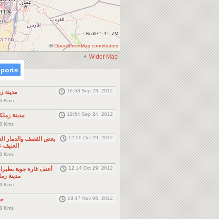
Scale = 1 : 7M
©
OpenStreetMap contributors
Wider Map
eports
16:53 Sep 23, 2012
مدينة زم
زملكا، ms
19:54 Sep 24, 2012
مدينة زمل
زملكا، ms
12:00 Oct 29, 2012
بعض القصف والدمار ال
العنيف ع
زملكا، ms
12:14 Oct 29, 2012
أعنف غارة جوية بطيرا
مدينة زم
زملكا، ms
18:47 Nov 06, 2012
حم
زملكا، ms