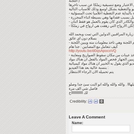
اللجنة )
بعين الاعتبار وضع تنسيقية زملكا عن سبب تاخرها
...
 زيارة المراقبين الدولين التي تمت وبحمد الله
بسلام دون اي عائق
م اللجنة وهي تاخذ معلومات منه ويبين اللجنة
كيف تتعامل مع المصابين : جدا هام
http://youtu.be/d0qsApocoVQ
ثناء اخذ عينات من مكان سقوط الصواريخ ومعاينة
بين الجهاز فحص المواد بالفعل ان هناك مواد
يو الذي يقول به الخبير ان هناك مواد كيميائية
بنسبة عالية بعد هذا الفيديو :
يتم تحميله الان الرجاء الاننتظار
هااا . والله والله والله انو النت سئ جدا وصلو
فاصل شي الف مرة
لك اااااااااااااخ
Credibility:
0
Leave A Comment
Name: