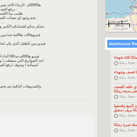
هاااااااااام : الرجاء الاخذ 
برفع الفيديو والتغطية بشكل اوسع وذلك للاسباب التالية :
- طلبت منا اللجنة بالبداية عدم التغطية اعلاميا تحت المسؤلية .
- عدم وجود اي معدات للعمل بسبب فقدانها وهي بسيطة اثناء المجزرة .
- والكادر الذي كان يقوم بالعمل هو فقط اثنان .
100 km
100 mi
- نشكر منكم اهتمامكم الكبير ولكن الارواح التي زهقت هي ارواح في زملكا .
فيديوهاااات هاااامة جدا تبين
Additional R
- فيديو يبين الطفل الذي بكى اما
- فيديو هااااااام جداااااا أ
لكا ثلاثة شهداء
احد الصواريخ التي سقطت ( وي
Syria, 0 K
كيميائية ) وسوف ارفع الفيد
كا قصف وشهداء
Syria, 0 K
والفيديوهات الباقية يتم تحميل
ذي خلفه القصف
لى مدينة زملكا
Syria, 0 K
ن الميغ وقصفها
لكا بريف دمشق
Syria, 0 K
لة نصرة زملكا
Syria, 0 K