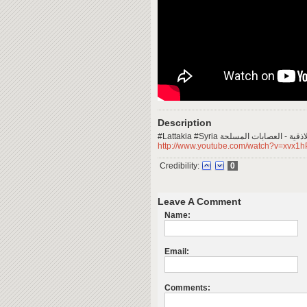
Description
#Lattakia #Syria العصابات المسلحة
http://www.youtube.com/watch?v=xvx1
Credibility:
0
Leave A Comment
Name:
Email:
Comments: