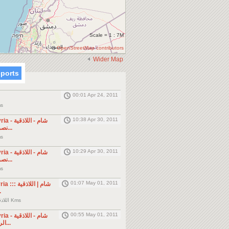
Scale = 1 : 7M
©
OpenStreetMap contributors
Wider Map
eports
00:01 Apr 24, 2011
 Kms
10:38 Apr 30, 2011
شام - -
نصرة المدن بجمعة...
 Kms
10:29 Apr 30, 2011
شام - -
نصرة المدن بجمعة...
 Kms
01:07 May 01, 2011
شام :::
ا...
اللاذقية, الصليبة, 0 Kms
00:55 May 01, 2011
شام - -
الرمل الفلسطيني...