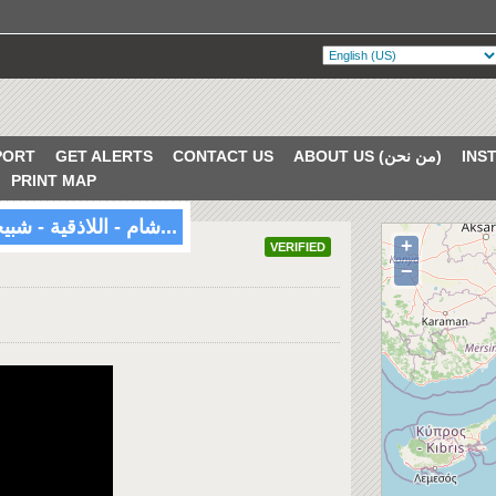
PORT
GET ALERTS
CONTACT US
ABOUT US (من نحن)
PRINT MAP
#Lattakia #Syria شام - اللاذقية - شبيحة و أمن اللا...
+
VERIFIED
−