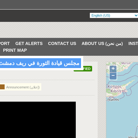
PORT
GET ALERTS
CONTACT US
ABOUT US (من نحن)
PRINT MAP
مجلس قيادة الثورة في ريف دمشث -
+
VERIFIED
−
Announcement (إعلان)