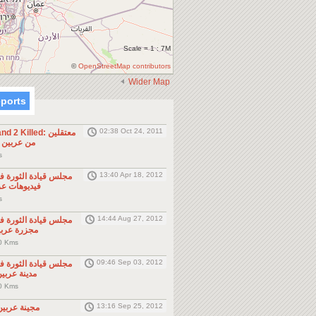
Scale = 1 : 7M
©
OpenStreetMap contributors
Wider Map
eports
02:38 Oct 24, 2011
 Killed: معتقلين
من عربين
ms
13:40 Apr 18, 2012
مجلس قيادة الثور -
فيديوهات عربين 12
ms
14:44 Aug 27, 2012
مجلس قيادة الثور -
مجزرة عربي
 0 Kms
09:46 Sep 03, 2012
مجلس قيادة الثور -
مدينة عرب
 0 Kms
13:16 Sep 25, 2012
مجينة عربي