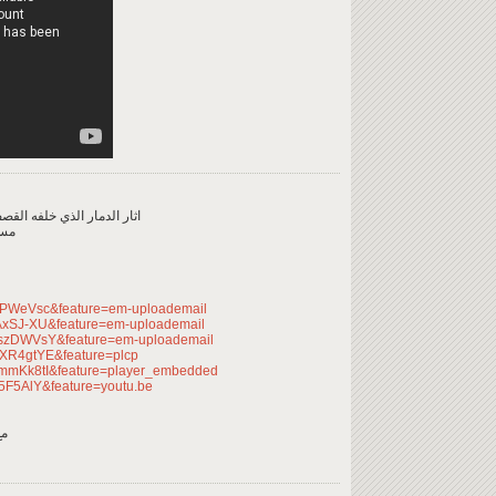
اثار الدمار الذي خلفه الق
مسج
xVPWeVsc&feature=em-uploademail
AxSJ-XU&feature=em-uploademail
CszDWVsY&feature=em-uploademail
dXR4gtYE&feature=plcp
GmmKk8tI&feature=player_embedded
5F5AlY&feature=youtu.be
مع