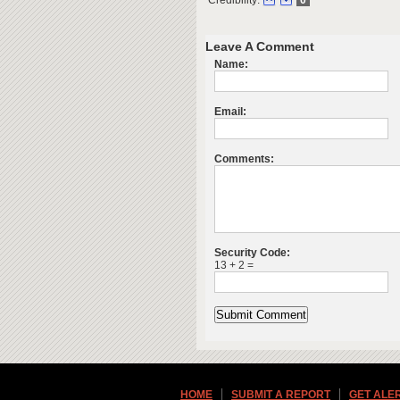
Credibility:
0
Leave A Comment
Name:
Email:
Comments:
Security Code:
13 + 2 =
HOME
SUBMIT A REPORT
GET ALE