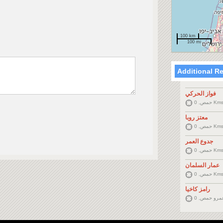
100 km
100 mi
Additional R
فواز الحركي
حمص, 0 Km
معتز روبا
حمص, 0 Km
جدوع العمر
حمص, 0 Km
عمار السلمان
حمص, 0 Km
رامز كاخيا