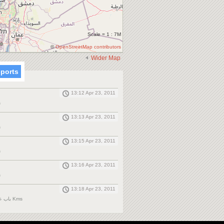
Scale = 1 : 7M
©
OpenStreetMap contributors
Wider Map
eports
13:12 Apr 23, 2011
s
13:13 Apr 23, 2011
s
13:15 Apr 23, 2011
s
13:16 Apr 23, 2011
s
13:18 Apr 23, 2011
باب عمرو حمص, 0 Kms