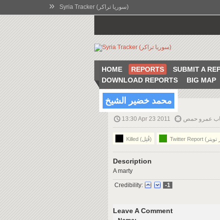
»
Syria Tracker (سوريا تراكر)
HOME
REPORTS
SUBMIT A RE
DOWNLOAD REPORTS
BIG MAP
محمد خضير الشيخ
13:30 Apr 23 2011
اب عمرو حمص
Killed (قُتِل)
Description
A marty
Credibility:
-1
Leave A Comment