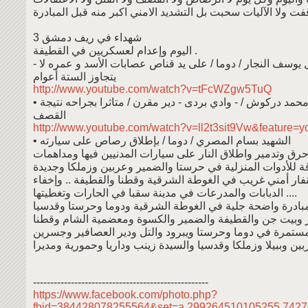
3 شهداء في ريف دمشق
اليوم وإعدام لعسكريين في القطيفة .
ل يوسف النجار / دوما / على يد قناص عصابات الأسد و عمره لا
يتجاوز الستة أعوام
http://www.youtube.com/watch?v=tFcWZgw5TuQ
• الشهيد بلال محمد دركوش / - وادي بردى - دير مقرن / متاثرا بجراحه نتيجة
القصف
http://www.youtube.com/watch?v=ll2t3sit9Vw&feature=y
• الشهيد بسام المصري / دوما / بإطلاق رصاص على سيارته
 وتدمير واطلاق النار على سيارات المدنيين فيها ومداهمات
 للأدوات المنزلية في حرستا والضمير وعربين وزملكا وجديدة
ار أمني غريب في الغوطة الشرقية وقطنا والقطيفة .. وإخفاء
الدبابات والمدرعات في مدينة سقبا في الحارات وتغطيتها ....
بادرة واضحة جلية في الغوطة الشرقية ودوما وحرستا وقدسيا
ستمرة في دوما وحرستا ويبرود والتل ودير العصافير وجسرين
ين وببيلا وزملكا وقدسيا والسيدة زينب وداريا وحمورية ومديرا
---------------------------------------------------
https://www.facebook.com/photo.php?
fbid=384428078255564&set=a.299264510105255.742