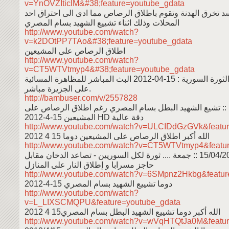
v=YnOVZIticlM&#38;feature=youtube_gdata
سد تخرق الهدنة وتقوم باطلاق الرصاص مما ادى الى احتراق احد
المحلات وذلك اثناء تشييع الشهيد بسام المصري
http://www.youtube.com/watch?
v=k2DOtPP7TAo&#38;feature=youtube_gdata
اطلاق الرصاص على المشيعين
http://www.youtube.com/watch?
v=CT5WTVtmyp4&#38;feature=youtube_gdata
0-2012 البث المباشر للمظاهرة المسائية
على الجزيرة مباشر.
http://bambuser.com/v/2557828
 :: تشيع الشهيد البطل بسام المصري رغم اطلاق الرصاص على
المشيعين 15-4-2012 HD دقة عالية
http://www.youtube.com/watch?v=ULCIDdGzGVk&featu
الله أكبر اطلاق الرصاص على المشيعين دوما 15 4 2012
http://www.youtube.com/watch?v=CT5WTVtmyp4&featu
حاجز مسرابا و إطلاق النار على المنازل
http://www.youtube.com/watch?v=6SMpnz2Hkbg&featur
دوما تشييع الشهيد بسام المصري 15-4-2012
http://www.youtube.com/watch?
v=L_LIXSCMQPU&feature=youtube_gdata
الله أكبر دوما تشييع الشهيد البطل بسام المصري15 4 2012
http://www.youtube.com/watch?v=wVqHTQtJa0M&featu