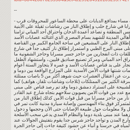
--
صف مساء بمدافع الدبابات على محطة الساعور للمحروقات قرب
با في شارع حلب و إطلاق النار من رشاشات ثقيلة على الأبنية
س المنطقة و تصاعد أعمدة الدخان واحتراق أحد المباني تزامنا
هالي المدينة للشهيد بسام المصري الذي اغتالته عصابات الأسد
طلاق النار على المشيعين في ساحة الجامع الكبير من القناصة
ى مبنى البرج الطبي و استمرار إطلاق نار كثيف جداً في شارع
قات ذات انفجارين من حاجز جسر مسرابا وحاجز الشفونية ما
راق أحد المباني ومركز تصنيع صناديق فليين.، واستشهاد الطفل
ار على يد قناص عصابات الأسد و عمره لا يتجاوز الستة أعوام
ات شنتها قوات الأمن الأسدية على المزارع الواقعة بين دوما و
عن اعتقال العشرات حيث شوهد أكثر من 5 باصات ممتلئة
سرقة الكثير من الممتلكات (ثلاجات وشاشات تلفاز، هواتف) كما
لشبيحة على اتستراد دمشق دوما وقد تم رصد قناص على مبنى
مع عدد من قوات الامن يصوبون سلاحهم بتجاه شارع عبد القادر
نار من حاجز مسرابا من قبل قوات الأمن كذلك إطلاق النار من
لمتمركز فوق بناء المهندسين وإصابة سيارة مدنية كانت تمر في
بل ولا معلومات حول طبيعة الإصابات حتى الآن وحجمها و دخول
زهما عند مبنى بلدية دوما والنظام الأسدي يدعي سحب الأسلحة
ارع المدن و تواجد حاجز شرس جدا يقوم بتفتيش الجوالات عند
مياه في حرستا و أنباء عن حشود كثيفة جاءت إلى حاجز الجرة