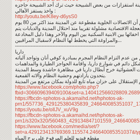
نة استفزازات من بعض الشبيحة حيث ترك أحد الشبيحة حاجزه
واخذ يستفز الأهالي :
http://youtu.be/K8ey-d6ysS0
أن الاتصالات الخلوية مقطوعة عن المدينة منذ اكثر من 80 يوم
عجلة الاقتصادية مشلولة تقريبا منذ احتلال المدينة والدبابات يتم
اخفائها بين الابنية السكنية بين اليوم والآخر وهذا دليل المخادعة
والمراوغة التي يخطط لها النظام لاسقبال المراقبين...
----------------------------------------------------------------
داريا
من عدم التزام النظام المجرم بمبادرة كوفي أنان وتواجد آلياته
كل دائم في شوارع داريا، واقامة الحواجز الطيارة والمداهمات
يتحدون يارادتهم وحشية النظام وآلاته القمعية.
 الإستقلال على خزان مياه تابع للدولة بمكان مرتفع من المدينة
https://www.facebook.com/photo.php?
fbid=306609639409100&set=a.140412566028809.268
https://fbcdn-sphotos-a.akamaihd.net/hphotos-ak-
prn1/557736_429125380435839_246640085351037_1
https://youtu.be/oIlJV_xuV9g
https://fbcdn-sphotos-a.akamaihd.net/hphotos-ak-
prn1/s320x320/560483_429134847101559_246640085
https://www.facebook.com/media/set/?
set=a.429123413769369.115574.246640085351037&ty
مقطع فيديو للعلم المرفوع على برج المياه