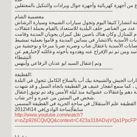
----------------------------------------------------------------
معضمية الشام
ة انتشارا كثيفا اليوم وتجول سيارات الشبيحة وسيارة الرشاش
دد من العناصر خلف البلدية للاستعداد بالقيام بحملة اعتقالات
م للمنازل وكان هناك باصين نقل كبيران يجوبان المدينة وقامت
ات الأسدية بالانتشار في بساتين المدينة و قاموا بعملية تمشيط
صابات الأسدية باعتقال شاب وضربه ضربا مبرحا و بوحشية من
سد ومن ثم تم الإفراج عنه وهددوه بأخوته وعائلته لإخبارهم عن
النشطاء
وتم إعتقال السيد ابو عدنان الرفاعي وأبنهس
----------------------------------------------------------------
القطيفة:
رات الجيش والشبيحة بيك أب بالسلاح الكامل تتجول في البلدة
 ، كما سمع انفجار عنيف هز القطيفة باتجاه السيل و قد شهدت
لة دهم وإعتقالات عشوائية منذ ليلة الأمس وقد تم توثيق إعتقال
شخص في الستين من عمره و آخر شاب.
القطيفة علم الأستقلال في ساحة الحرية في القطيفة المسمى
سابقاً(ساحة الوادي)في 14\4\2012
http://www.youtube.com/watch?
v=oZp926CQvQQ&context=C423a318ADvjVQa1PpcF
----------------------------------------------------------------