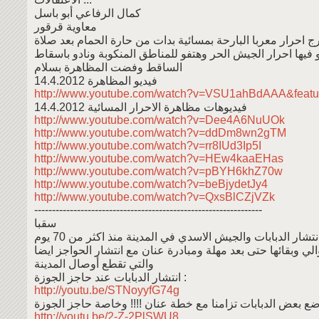
كمال الرفاعي أبو باسل
معاوية قرقور
ج احرار معربا البارحة بمسائية بدات من حارة الحمام بعد صلاة
 فيها احرار الجيش الحر وهتفو للمناطق المنكوبة ونادو باسقاط
الساقط وفضت المظاهرة بسلام
فيديو المظاهرة 14.4.2012
http://www.youtube.com/watch?v=VSU1ahBdAAA&featu
فيديوهات مظاهرة الاحرار المسائية 14.4.2012
http://www.youtube.com/watch?v=Dee4A6NuUOk
http://www.youtube.com/watch?v=ddDm8wn2gTM
http://www.youtube.com/watch?v=rr8IUd3Ip5I
http://www.youtube.com/watch?v=HEw4kaaEHas
http://www.youtube.com/watch?v=pBYH6khZ70w
http://www.youtube.com/watch?v=beBjydetJy4
http://www.youtube.com/watch?v=QxsBlCZjVZk
----------------------------------------------------------------
سقبا
تشار الدبابات والجيش الاسدي في المدينة منذ اكثر من 70 يوم
الي وبقائها حتى بعد مهلة ومبادرة عنان مع انتشار الحواجز ايضا
والتي تقطع أوصال المدينة
انتشار الدبابات عند حاجز الجوزة :
http://youtu.be/STNoyyfG74g
http://youtu.be/2-Z-2PlSWU8