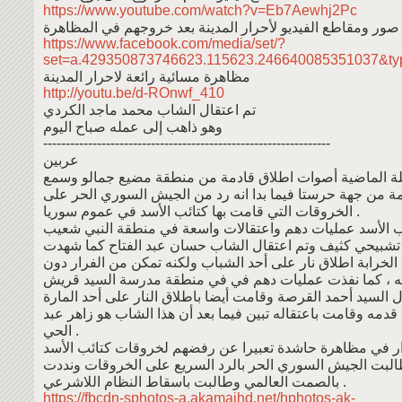
https://www.youtube.com/watch?v=Eb7Aewhj2Pc
صور ومقاطع الفيديو لأحرار المدينة بعد خروجهم في المظاهرة
https://www.facebook.com/media/set/?
set=a.429350873746623.115623.246640085351037&ty
مظاهرة مسائية رائعة لاحرار المدينة
http://youtu.be/d-ROnwf_410
تم اعتقال الشاب محمد ماجد الكردي
وهو ذاهب إلى عمله صباح اليوم
----------------------------------------------------------------
عربين
لة الماضية أصوات اطلاق قادمة من منطقة مضيع جمالو وسمع
ة من جهة حرستا فيما بدا انه رد من الجيش السوري الحر على
الخروقات التي قامت بها كتائب الأسد في عموم سوريا .
ب الأسد عمليات دهم واعتقالات واسعة في منطقة النبي شعيب
 تشبيحي كثيف وتم اعتقال الشاب حسان عبد الفتاح كما شهدت
لخرابة اطلاق نار على أحد الشباب ولكنه تمكن من الفرار دون
لله ، كما نفذت عمليات دهم في في منطقة مدرسة السيد قريش
 السيد أحمد القرصة وقامت أيضا باطلاق النار على أحد المارة
قدمه وقامت باعتقاله تبين فيما بعد أن هذا الشاب هو زاهر عبد
الحي .
ار في مظاهرة حاشدة تعبيرا عن رفضهم لخروقات كتائب الأسد
لبت الجيش السوري الحر بالرد السريع على الخروقات ونددت
بالصمت العالمي وطالبت باسقاط النظام اللاشرعي .
https://fbcdn-sphotos-a.akamaihd.net/hphotos-ak-