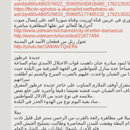
ash4/p480x480/374022_359005030818480_176213032
https://fbcdn-sphotos-a.akamaihd.net/hphotos-ak-
ash3/p480x480/529833_359005177485132_17621303
ري في عربين قناة اورينت وقناة سوريا الغد على إيصال صوت
أحرارها للعالم عبر نقلها المظاهرة مباشرة
http://www.ustream.tv/channel/city-of-erbin-damascus
http://www.ustream.tv/recorded/21877494
تجول رتل من قطعان الأسد في المدينة
http://youtu.be/1WkWvTQsERk
----------------------------------------------------------------
جديدة عرطوز
ا لبنود مبادرة عنان داهمت قوات الاحتلال الأسدي تمام الساعة
باحا عدة منازل للمواطنين في الجهة الشرقية من البلدة حيث
ا من الشبان واعتدت عليهم بالضرب المبرح والشتم ثم أطلقت
سراحهم
تفزاز أوقف الملازم المناوب على حاجز جديدة عرطوز المفرق
يقاف أحد الشبان حيث فتشه تفتيشا دقيقا وأجبره على خلع بعض
ملابسه في نوع جديد من الاذلال للمواطنين .
ساد بقية اليوم نوع من الهدوء الحذر في البلدة .
----------------------------------------------------------------
ببيلا
بيلا في مظاهرة رائعة بالقرب من الرحمن سنتر قبل قليل نادت
قام الأحرار بإشعال إطارات على الشارع العام