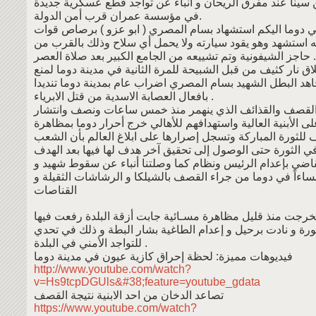
 سينا عند مفرق الريحان و أنباء عن تواجد قطع عسكرية جديدة
في مؤسسة عمران قرب أمن الدولة.
ي دوما اليكم استشهاد بسام المصري ( ابو عزو ) برصاص قوات
نه استشهد وهو يقود سيارته ولا يحمل أي سلاح وذلك بالقرب من
حاجز الشيفونية وتم تشييعه من الجامع الكبير بعد صلاة العصر .
اق نار كثيف من قبل الشبيحة للمرة الثانية في مدينة دوما لمنع
اهد البطل الشهيد بسام المصري اضراب عام بمدينة دوما تنديدا
بافعال العصابة الاسدية من قتل الابرياء .
القصف والقذائف الذي ينهمر منذ خمس ساعات ونصف وانتشار
ى الأبنية العالية واستهدافهم للأهالي خرج أحرار دوما بمظاهرة
للثورة المباركة وتسجل إصرارها على ابلاغ العالم بأن الشعب
 الثورة حتى الوصول إلى تحقيق آخر هدف لها فيها بعد الهدف
قاضي بإعدام الرئيس ونظام كما وصلتنا أنباء عن سقوط شهيد و
اءاً في دوما من جراء القصف بالشيلكا و الرشاشات الثقيلة و
القناصات
خرجت منذ قليل مظاهرة مسـائية جابت أزقة البلدة رفعت فيها
ثورة و نادت برحيل و إعدام الطاغية بشار البطة و ذلك في تحدي
للتواجد الأمني في البلدة .
فيديوهات مميزة: لحظة إحراق كازية عيون في مدينة دوما
http://www.youtube.com/watch?
v=Hs9tcpDGUls&#38;feature=youtube_gdata
تصاعد الدخان من احد الابنية نتيجة القصف
https://www.youtube.com/watch?