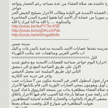
حاشدة بعد صلاة العشاء من عدة مساجد رغم الحصار وتواجد
حواجز
 العصابة الأسدية في البلدة وطالب الأحرار بتسليح الجيش الحر
ر سوريا من عصابة أل الأسد كما هتفوا لنصرة المدن المحاصرة
والمنكوبة ..... يا الله ما النا غيرك يا الله
http://youtu.be/4uPY7bi-K5E
http://youtu.be/usjDKco1Pdo
http://youtu.be/w0Asgal6s9s
----------------------------------------------------------------
مدينة ضمير
رسة تنفذها عصابات الاسد بالمدينة مدعمة بالمدرعات و البك
اب بالحي الغربي ومداهمات عند مكتب الكهرباء
==================================== التل
احرارنا اليوم حواجز صباحية للعصابات الاسدية مع تدقيق شديد
الاول على طريق الضاحية المؤدي الى دمشق
الثاني اول طريق السليمة عند معمل الحبشي
واخر في حرنة عند الكازية
ار تجول اسطول الغدر في المدينة مكون من ٣ سيارات جيب
ن أوبل ويقومون بمحي العبارات الثورية التى قام بكتابتها الأحرار
د صلاة العشاء بمظاهرة بدات من مسجد الفارووق باعداد كبيرة
ت رائعة صدح صداها بارجاء تلنا الحبيب قام فيها الاحرار باغلاق
مشفى الزهراء بالحاويات والحجارة كالعادة لحماية المتظاهرين
تجولت المظاهرة في شوارع التل وفضت بسلام بعدها
الاعتقالات ...