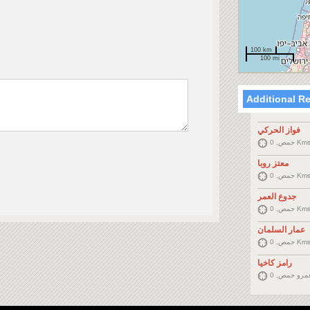
100 km
100 mi
Additional R
فواز الحركي
حمص, 0 Km
معتز روبا
حمص, 0 Km
جدوع العمر
حمص, 0 Km
عمار السلمان
حمص, 0 Km
رامز كاخيا