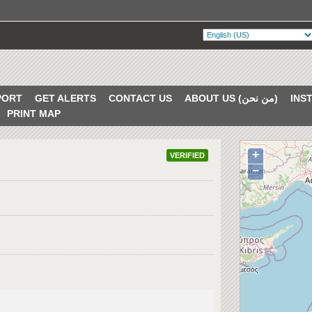
PORT
GET ALERTS
CONTACT US
ABOUT US (من نحن)
PRINT MAP
+
VERIFIED
−