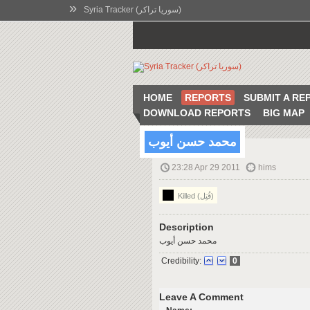
»
Syria Tracker (سوريا تراكر)
HOME
REPORTS
SUBMIT A RE
DOWNLOAD REPORTS
BIG MAP
محمد حسن أيوب
23:28 Apr 29 2011
hims
Killed (قُتِل)
Description
محمد حسن أيوب
Credibility:
0
Leave A Comment