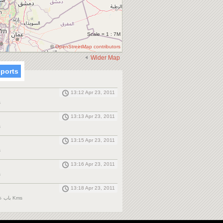
Scale = 1 : 7M
©
OpenStreetMap contributors
Wider Map
eports
13:12 Apr 23, 2011
s
13:13 Apr 23, 2011
s
13:15 Apr 23, 2011
s
13:16 Apr 23, 2011
s
13:18 Apr 23, 2011
باب عمرو حمص, 0 Kms