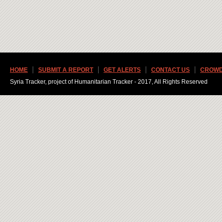
HOME
SUBMIT A REPORT
GET ALERTS
CONTACT US
CROWD
Syria Tracker, project of Humanitarian Tracker - 2017, All Rights Reserved