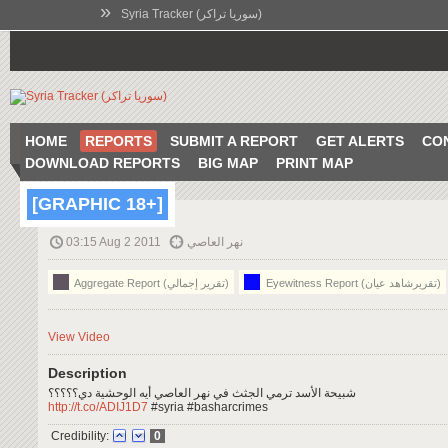
»
Syria Tracker (سوريا تراكر)
HOME
REPORTS
SUBMIT A REPORT
GET ALERTS
CO
DOWNLOAD REPORTS
BIG MAP
PRINT MAP
[GRAPHIC 18+]
03:15 Aug 2 2011
نهر العاصي
Eyewitness Report (تقريرشاهد عيان)
Aggregate Report (تقرير إجمالي)
View Video
Description
شبيحة الأسد ترمي الجثث في نهر العاصي أيه الوحشية دي؟؟؟؟؟
http://t.co/ADIJ1D7
#syria #basharcrimes
Credibility:
0